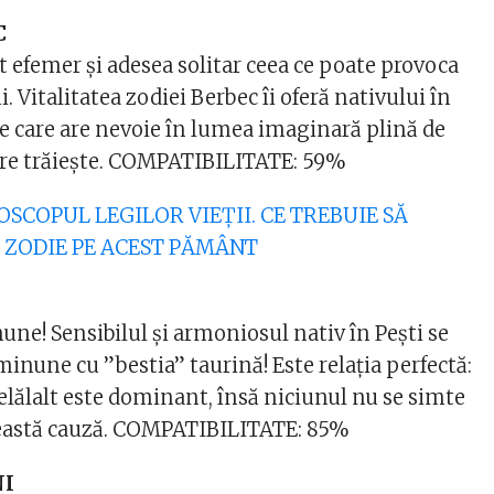
C
it efemer și adesea solitar ceea ce poate provoca
 Vitalitatea zodiei Berbec îi oferă nativului în
de care are nevoie în lumea imaginară plină de
care trăiește. COMPATIBILITATE: 59%
OSCOPUL LEGILOR VIEȚII. CE TREBUIE SĂ
 ZODIE PE ACEST PĂMÂNT
une! Sensibilul și armoniosul nativ în Pești se
inune cu ”bestia” taurină! Este relația perfectă:
elălalt este dominant, însă niciunul nu se simte
ceastă cauză. COMPATIBILITATE: 85%
NI