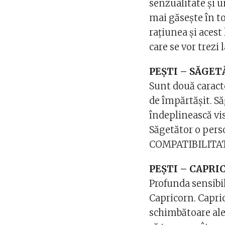
senzualitate și u
mai găsește în to
rațiunea și aces
care se vor trez
PEȘTI – SĂGE
Sunt două caract
de împărtășit. Să
îndeplinească vis
Săgetător o pers
COMPATIBILITA
PEȘTI – CAPR
Profunda sensibil
Capricorn. Capri
schimbătoare ale 