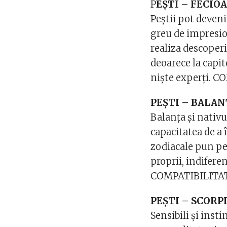
P
EȘTI – FECIO
Peștii pot deveni
greu de impresio
realiza descoperi
deoarece la capit
niște experți. 
PEȘTI – BALAN
Balanța și nativu
capacitatea de a 
zodiacale pun pe 
proprii, indiferen
COMPATIBILITAT
PEȘTI – SCORP
Sensibili și insti