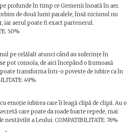
ape profunde în timp ce Gemenii înoată în aer.
vorbim de două lumi paralele, însă niciunul nu
r, iar aerul poate fi exact partenerul.
TE: 50%
nul pe celălalt atunci când au suferințe în
 se pot consola, de aici începând o frumoasă
 poate transforma într-o poveste de iubire ca în
BILITATE: 49%
u emoție iubirea care îi leagă clipă de clipă. Au o
secretă care poate da roade foarte repede, mai
 de nestăvilit a Leului. COMPATIBILITATE: 76%