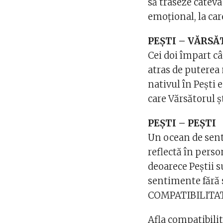
să traseze câteva
emoțional, la ca
PEȘTI – VĂRS
Cei doi împart câ
atras de puterea 
nativul în Pești 
care Vărsătorul 
PEȘTI – PEȘTI
Un ocean de senti
reflectă în perso
deoarece Peștii s
sentimente fără s
COMPATIBILITAT
Afla compatibilit