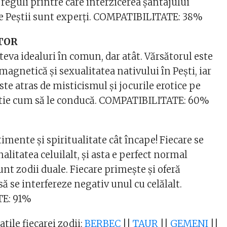
 reguli printre care interzicerea șantajului
re Peștii sunt experți. COMPATIBILITATE: 38%
ĂTOR
teva idealuri în comun, dar atât. Vărsătorul este
magnetică și sexualitatea nativului în Pești, iar
este atras de misticismul și jocurile erotice pe
știe cum să le conducă. COMPATIBILITATE: 60%
mente și spiritualitate cât încape! Fiecare se
nalitatea celuilalt, și asta e perfect normal
unt zodii duale. Fiecare primește și oferă
ă se interfereze negativ unul cu celălalt.
E: 91%
atile fiecarei zodii:
BERBEC
||
TAUR
||
GEMENI
||