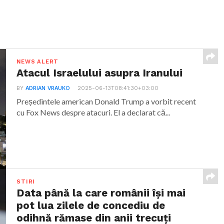
NEWS ALERT
Atacul Israelului asupra Iranului
BY
ADRIAN VRAUKO
2025-06-13T08:41:30+03:00
Președintele american Donald Trump a vorbit recent
cu Fox News despre atacuri. El a declarat că...
STIRI
Data până la care românii îşi mai
pot lua zilele de concediu de
odihnă rămase din anii trecuţi