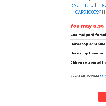
RAC
||
LEU
||
FE
||
CAPRICORN
|
You may also l
Cea mai pură femei
Horoscop săptămân
Horoscop lunar oct
Chiron retrograd în
RELATED TOPICS:
COM