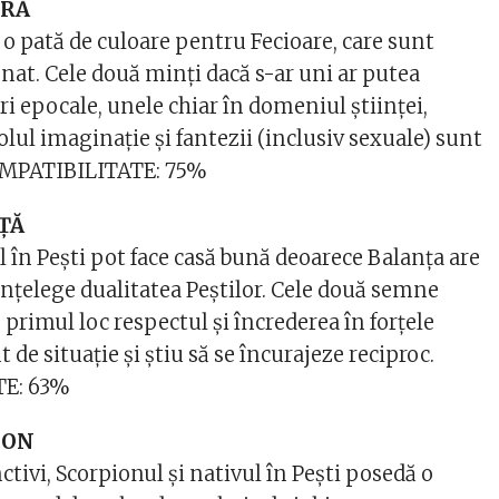
ARĂ
 o pată de culoare pentru Fecioare, care sunt
nat. Cele două minți dacă s-ar uni ar putea
ri epocale, unele chiar în domeniul științei,
olul imaginație și fantezii (inclusiv sexuale) sunt
COMPATIBILITATE: 75%
ȚĂ
l în Pești pot face casă bună deoarece Balanța are
înțelege dualitatea Peștilor. Cele două semne
primul loc respectul și încrederea în forțele
t de situație și știu să se încurajeze reciproc.
E: 63%
ION
nctivi, Scorpionul și nativul în Pești posedă o