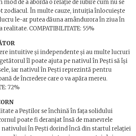
n mod de a aborda o relație de iubire cum nu se
t zodiacul. În multe cauze, intuiția înlocuiește
t lucru le-ar putea dăuna amândurora în ziua în
i la realitate. COMPATIBILITATE: 55%
TĂTOR
ere intuitive și independente și au multe lucruri
getătorul îl poate ajuta pe nativul în Pești să își
ele, iar nativul în Pești reprezintă pentru
oană de încredere care o va apăra mereu.
TE: 72%
ICORN
itate a Peștilor se închină în fața solidului
cornul poate fi deranjat însă de manevrele
nativului în Pești dorind încă din startul relației