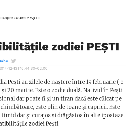
bilitățile zodiei PEȘTI
auko
2014-12-13T16:44:30+02:00
ia Pești au zilele de naștere între 19 februarie ( o
 și 20 martie. Este o zodie duală. Nativul în Pești
sional dar poate fi și un tiran dacă este călcat pe
schimbătoare, este plin de toane și capricii. Este
 timid dar și curajos și drăgăstos în alte ipostaze.
bilitățile zodiei Pești.