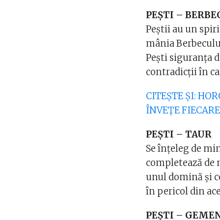
PEȘTI – BERBE
Peștii au un spir
mânia Berbecului.
Pești siguranța 
contradicții în 
CITEȘTE ȘI: HOR
ÎNVEȚE FIECARE
PEȘTI – TAUR
Se înțeleg de min
completează de m
unul domină și c
în pericol din a
PEȘTI – GEME