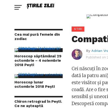
STIRI
Cea mai pură femeie din
Compati
zodiac
By
Adrian Vr
Horoscop săptămânal 29
Published on
octombrie – 4 noiembrie
2018 Pești
Cei născuți în zod
dată la patru ani)
este visător și pa
Horoscop lunar
octombrie 2018 Pești
coadă. Are o fire 
sensibil și uneori
Chiron retrograd în Pești.
Descoperă compati
Ce ne așteaptă