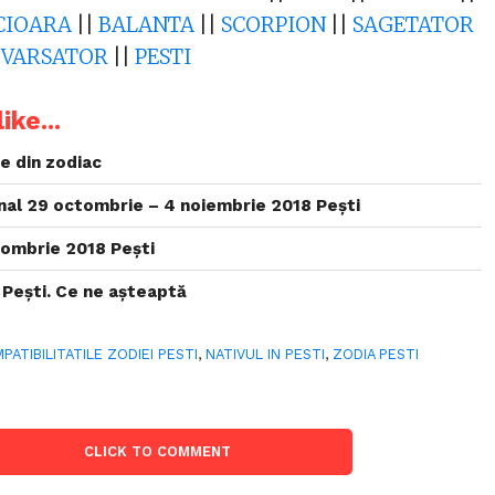
CIOARA
||
BALANTA
||
SCORPION
||
SAGETATOR
|
VARSATOR
||
PESTI
ike...
e din zodiac
al 29 octombrie – 4 noiembrie 2018 Pești
ombrie 2018 Pești
 Pești. Ce ne așteaptă
PATIBILITATILE ZODIEI PESTI
,
NATIVUL IN PESTI
,
ZODIA PESTI
CLICK TO COMMENT