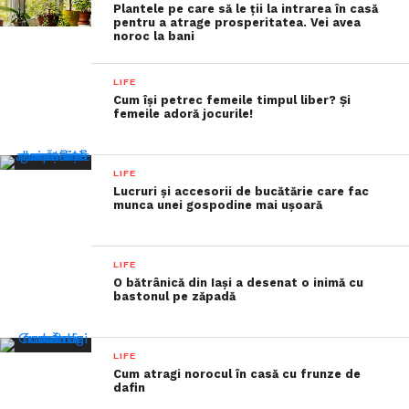
Plantele pe care să le ții la intrarea în casă
pentru a atrage prosperitatea. Vei avea
noroc la bani
LIFE
Cum își petrec femeile timpul liber? Și
femeile adoră jocurile!
LIFE
Lucruri și accesorii de bucătărie care fac
munca unei gospodine mai ușoară
LIFE
O bătrânică din Iași a desenat o inimă cu
bastonul pe zăpadă
LIFE
Cum atragi norocul în casă cu frunze de
dafin