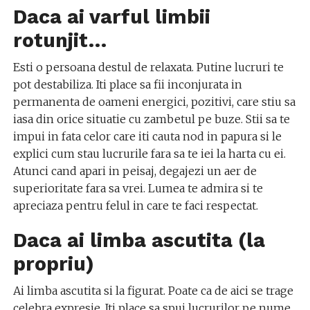
Daca ai varful limbii
rotunjit…
Esti o persoana destul de relaxata. Putine lucruri te
pot destabiliza. Iti place sa fii inconjurata in
permanenta de oameni energici, pozitivi, care stiu sa
iasa din orice situatie cu zambetul pe buze. Stii sa te
impui in fata celor care iti cauta nod in papura si le
explici cum stau lucrurile fara sa te iei la harta cu ei.
Atunci cand apari in peisaj, degajezi un aer de
superioritate fara sa vrei. Lumea te admira si te
apreciaza pentru felul in care te faci respectat.
Daca ai limba ascutita (la
propriu)
Ai limba ascutita si la figurat. Poate ca de aici se trage
celebra expresie. Iti place sa spui lucrurilor pe nume