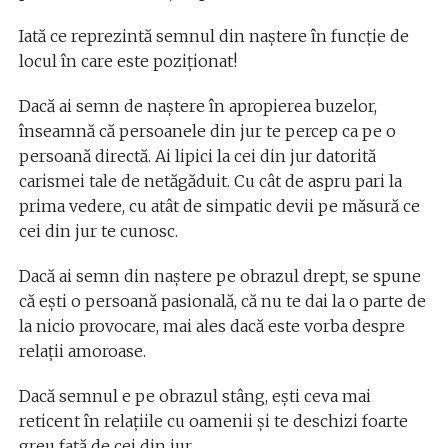
Iată ce reprezintă semnul din naștere în funcție de
locul în care este poziționat!
Dacă ai semn de naștere în apropierea buzelor,
înseamnă că persoanele din jur te percep ca pe o
persoană directă. Ai lipici la cei din jur datorită
carismei tale de netăgăduit. Cu cât de aspru pari la
prima vedere, cu atât de simpatic devii pe măsură ce
cei din jur te cunosc.
Dacă ai semn din naștere pe obrazul drept, se spune
că ești o persoană pasională, că nu te dai la o parte de
la nicio provocare, mai ales dacă este vorba despre
relații amoroase.
Dacă semnul e pe obrazul stâng, ești ceva mai
reticent în relațiile cu oamenii și te deschizi foarte
greu față de cei din jur.