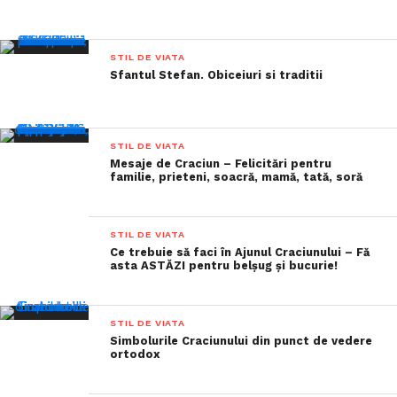
STIL DE VIATA
Sfantul Stefan. Obiceiuri si traditii
STIL DE VIATA
Mesaje de Craciun – Felicitări pentru
familie, prieteni, soacră, mamă, tată, soră
STIL DE VIATA
Ce trebuie să faci în Ajunul Craciunului – Fă
asta ASTĂZI pentru belșug și bucurie!
STIL DE VIATA
Simbolurile Craciunului din punct de vedere
ortodox