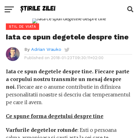
STIL DE VIATA
Iata ce spun degetele despre tine
By
Adrian Vrauko
Published on
2018-01-23T09:30:11+02:00
Iata ce spun degetele despre tine. Fiecare parte
a corpului nostru transmite un mesaj despre
noi.
Fiecare are o anume contributie in difinirea
personalitatii noastre si descriu clar temperamentul
pe care il avem.
Ce spune forma degetului despre tine
Varfurile degetelor rotunde
: Esti o persoana
calma, armonioasa si cauti asta la cei care te