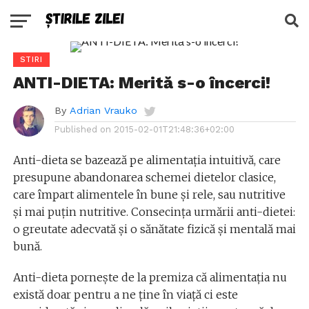
STIRI
ANTI-DIETA: Merită s-o încerci!
By
Adrian Vrauko
Published on
2015-02-01T21:48:36+02:00
Anti-dieta se bazează pe alimentația intuitivă, care
presupune abandonarea schemei dietelor clasice,
care împart alimentele în bune și rele, sau nutritive
și mai puțin nutritive. Consecința urmării anti-dietei:
o greutate adecvată și o sănătate fizică și mentală mai
bună.
Anti-dieta pornește de la premiza că alimentația nu
există doar pentru a ne ține în viață ci este