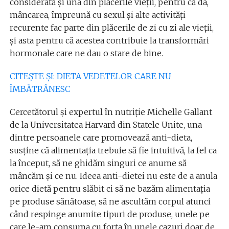
considerată și una din plăcerile vieții, pentru că da,
mâncarea, împreună cu sexul și alte activități
recurente fac parte din plăcerile de zi cu zi ale vieții,
și asta pentru că acestea contribuie la transformări
hormonale care ne dau o stare de bine.
CITEȘTE ȘI: DIETA VEDETELOR CARE NU
ÎMBĂTRÂNESC
Cercetătorul și expertul în nutriție Michelle Gallant
de la Universitatea Harvard din Statele Unite, una
dintre persoanele care promovează anti-dieta,
susține că alimentația trebuie să fie intuitivă, la fel ca
la început, să ne ghidăm singuri ce anume să
mâncăm și ce nu. Ideea anti-dietei nu este de a anula
orice dietă pentru slăbit ci să ne bazăm alimentația
pe produse sănătoase, să ne ascultăm corpul atunci
când respinge anumite tipuri de produse, unele pe
care le-am consuma cu forța în unele cazuri doar de