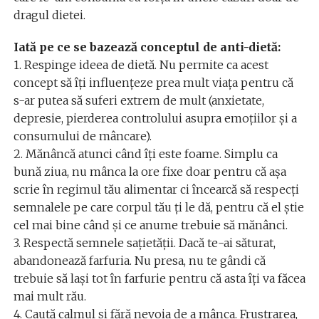
dragul dietei.
Iată pe ce se bazează conceptul de anti-dietă:
1. Respinge ideea de dietă. Nu permite ca acest
concept să îți influențeze prea mult viața pentru că
s-ar putea să suferi extrem de mult (anxietate,
depresie, pierderea controlului asupra emoțiilor și a
consumului de mâncare).
2. Mănâncă atunci când îți este foame. Simplu ca
bună ziua, nu mânca la ore fixe doar pentru că așa
scrie în regimul tău alimentar ci încearcă să respecți
semnalele pe care corpul tău ți le dă, pentru că el știe
cel mai bine când și ce anume trebuie să mănânci.
3. Respectă semnele sațietății. Dacă te-ai săturat,
abandonează farfuria. Nu presa, nu te gândi că
trebuie să lași tot în farfurie pentru că asta îți va făcea
mai mult rău.
4. Caută calmul și fără nevoia de a mânca. Frustrarea,