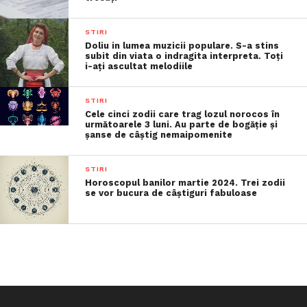
STIRI
Doliu in lumea muzicii populare. S-a stins
subit din viata o indragita interpreta. Toți
i-ați ascultat melodiile
STIRI
Cele cinci zodii care trag lozul norocos în
următoarele 3 luni. Au parte de bogăție și
șanse de câștig nemaipomenite
STIRI
Horoscopul banilor martie 2024. Trei zodii
se vor bucura de câștiguri fabuloase