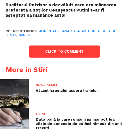
Bucătarul Petrișor a dezvăluit care era mâncarea
preferată a soților Ceaușescu! Puțini s-ar fi
așteptat să mănânce asta!
RELATED TOPICS:
ALIMENTATIE SANATOASA
,
ANTI-DIETA
,
DIETA DE
SLABIT
,
MANCARE
CLICK TO COMMENT
More in Stiri
NEWS ALERT
Atacul Israelului asupra Iranului
STIRI
Data până la care românii îşi mai pot lua
zilele de concediu de odihnă rămase din anii
trecuţi