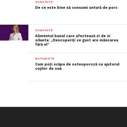
SANATATE
De ce este bine să consumi untură de porc
SANATATE
Alimentul banal care afectează zi de zi
silueta: „Descoperiți ce gust are mâncarea
fără el”
NATURISTE
Cum poți scăpa de osteoporoză cu ajutorul
cojilor de ouă