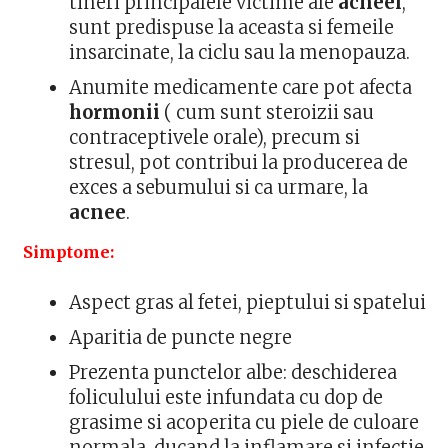
tineri principalele victime ale
acneei
,
sunt predispuse la aceasta si femeile
insarcinate, la ciclu sau la menopauza.
Anumite medicamente care pot afecta
hormonii
( cum sunt steroizii sau
contraceptivele orale), precum si
stresul, pot contribui la producerea de
exces a sebumului si ca urmare, la
acnee
.
Simptome:
Aspect gras al fetei, pieptului si spatelui
Aparitia de puncte negre
Prezenta punctelor albe: deschiderea
foliculului este infundata cu dop de
grasime si acoperita cu piele de culoare
normala, ducand la inflamare si infectie