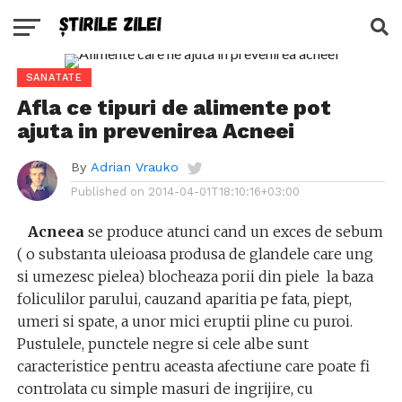
SANATATE
Afla ce tipuri de alimente pot
ajuta in prevenirea Acneei
By
Adrian Vrauko
Published on
2014-04-01T18:10:16+03:00
Acneea
se produce atunci cand un exces de sebum
( o substanta uleioasa produsa de glandele care ung
si umezesc pielea) blocheaza porii din piele la baza
foliculilor parului, cauzand aparitia pe fata, piept,
umeri si spate, a unor mici eruptii pline cu puroi.
Pustulele, punctele negre si cele albe sunt
caracteristice pentru aceasta afectiune care poate fi
controlata cu simple masuri de ingrijire, cu