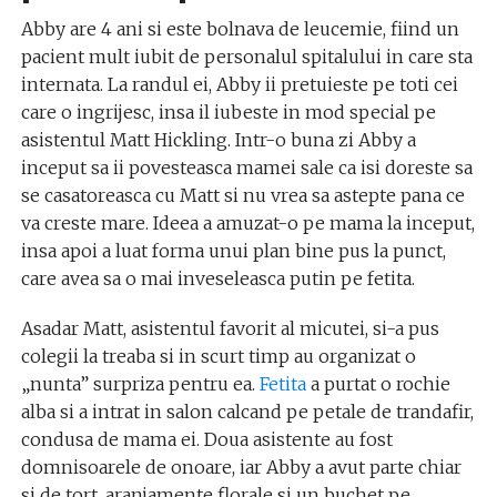
Abby are 4 ani si este bolnava de leucemie, fiind un
pacient mult iubit de personalul spitalului in care sta
internata. La randul ei, Abby ii pretuieste pe toti cei
care o ingrijesc, insa il iubeste in mod special pe
asistentul Matt Hickling. Intr-o buna zi Abby a
inceput sa ii povesteasca mamei sale ca isi doreste sa
se casatoreasca cu Matt si nu vrea sa astepte pana ce
va creste mare. Ideea a amuzat-o pe mama la inceput,
insa apoi a luat forma unui plan bine pus la punct,
care avea sa o mai inveseleasca putin pe fetita.
Asadar Matt, asistentul favorit al micutei, si-a pus
colegii la treaba si in scurt timp au organizat o
„nunta” surpriza pentru ea.
Fetita
a purtat o rochie
alba si a intrat in salon calcand pe petale de trandafir,
condusa de mama ei. Doua asistente au fost
domnisoarele de onoare, iar Abby a avut parte chiar
si de tort, aranjamente florale si un buchet pe