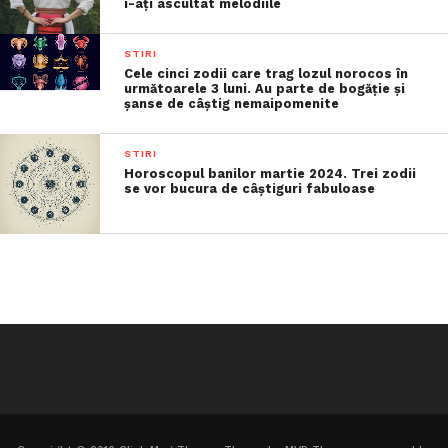
i-ați ascultat melodiile
STIRI
Cele cinci zodii care trag lozul norocos în
următoarele 3 luni. Au parte de bogăție și
șanse de câștig nemaipomenite
STIRI
Horoscopul banilor martie 2024. Trei zodii
se vor bucura de câștiguri fabuloase