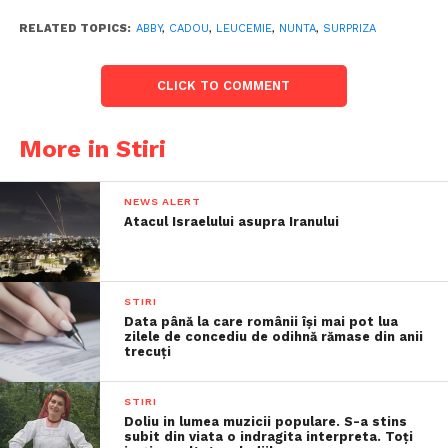
RELATED TOPICS:
ABBY
,
CADOU
,
LEUCEMIE
,
NUNTA
,
SURPRIZA
CLICK TO COMMENT
More in Stiri
NEWS ALERT
Atacul Israelului asupra Iranului
STIRI
Data până la care românii îşi mai pot lua
zilele de concediu de odihnă rămase din anii
trecuţi
STIRI
Doliu in lumea muzicii populare. S-a stins
subit din viata o indragita interpreta. Toți