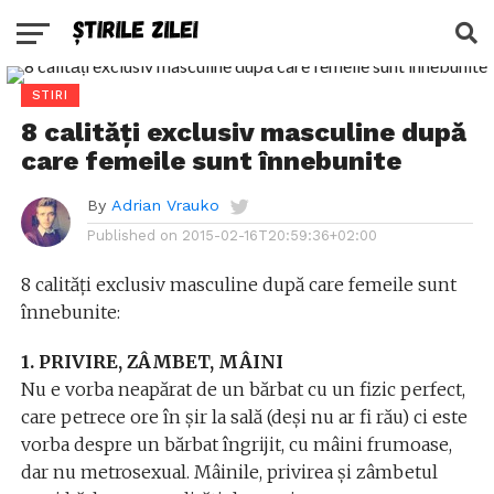
STIRI
8 calități exclusiv masculine după
care femeile sunt înnebunite
By
Adrian Vrauko
Published on
2015-02-16T20:59:36+02:00
8 calități exclusiv masculine după care femeile sunt
înnebunite:
1. PRIVIRE, ZÂMBET, MÂINI
Nu e vorba neapărat de un bărbat cu un fizic perfect,
care petrece ore în șir la sală (deși nu ar fi rău) ci este
vorba despre un bărbat îngrijit, cu mâini frumoase,
dar nu metrosexual. Mâinile, privirea și zâmbetul