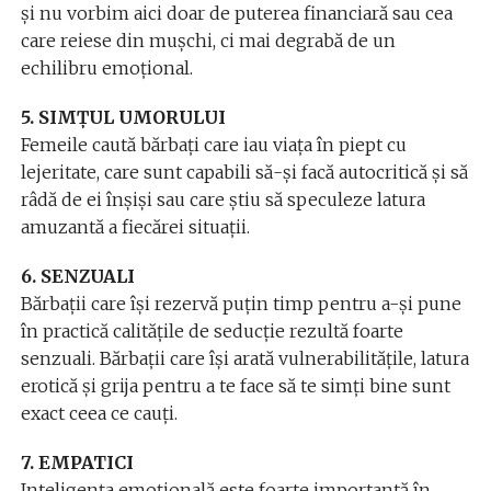
și nu vorbim aici doar de puterea financiară sau cea
care reiese din mușchi, ci mai degrabă de un
echilibru emoțional.
5. SIMȚUL UMORULUI
Femeile caută bărbați care iau viața în piept cu
lejeritate, care sunt capabili să-și facă autocritică și să
râdă de ei înșiși sau care știu să speculeze latura
amuzantă a fiecărei situații.
6. SENZUALI
Bărbații care își rezervă puțin timp pentru a-și pune
în practică calitățile de seducție rezultă foarte
senzuali. Bărbații care își arată vulnerabilitățile, latura
erotică și grija pentru a te face să te simți bine sunt
exact ceea ce cauți.
7. EMPATICI
Inteligența emoțională este foarte importantă în