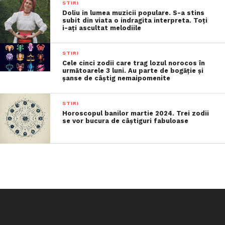
STIRI
Doliu in lumea muzicii populare. S-a stins
subit din viata o indragita interpreta. Toți
i-ați ascultat melodiile
STIRI
Cele cinci zodii care trag lozul norocos în
următoarele 3 luni. Au parte de bogăție și
șanse de câștig nemaipomenite
STIRI
Horoscopul banilor martie 2024. Trei zodii
se vor bucura de câștiguri fabuloase