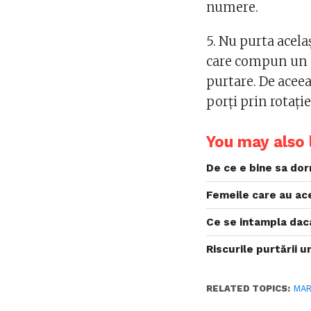
numere.
5. Nu purta acela
care compun un s
purtare. De aceea 
porți prin rotație
You may also l
De ce e bine sa dor
Femeile care au ac
Ce se intampla dac
Riscurile purtării u
RELATED TOPICS:
MAR