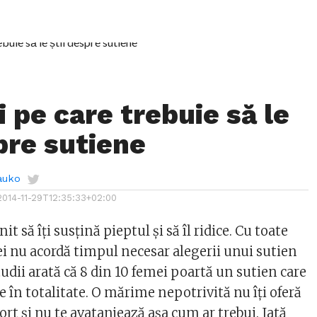
i pe care trebuie să le
pre sutiene
auko
2014-11-29T12:35:33+02:00
t să îți susțină pieptul și să îl ridice. Cu toate
ei nu acordă timpul necesar alegerii unui sutien
tudii arată că 8 din 10 femei poartă un sutien care
te în totalitate. O mărime nepotrivită nu îți oferă
rt și nu te avatanjează așa cum ar trebui. Iată