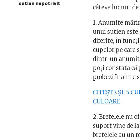
sutien nepotrivit
câteva lucruri de 
1. Anumite mări
unui sutien este 
diferite, în func
cupelor pe care 
dintr-un anumit 
poți constata că 
probezi înainte 
CITEȘTE ȘI: 5 
CULOARE
2. Bretelele nu o
suport vine de la
bretelele au un r