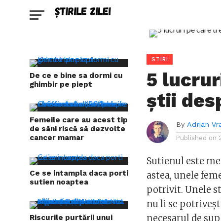
STIRI
5 lucrur
De ce e bine sa dormi cu
ghimbir pe piept
știi des
Femeile care au acest tip
By
Adrian Vr
de sâni riscă să dezvolte
cancer mamar
Published on
Sutienul este meni
Ce se intampla daca porti
astea, unele fem
sutien noaptea
potrivit. Unele s
nu li se potriveș
necesarul de supo
Riscurile purtării unui