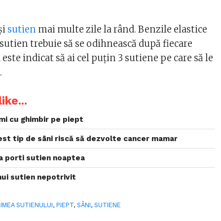
și
sutien
mai multe zile la rând. Benzile elastice
utien trebuie să se odihnească după fiecare
este indicat să ai cel puțin 3 sutiene pe care să le
.
ike...
mi cu ghimbir pe piept
est tip de sâni riscă să dezvolte cancer mamar
a porti sutien noaptea
nui sutien nepotrivit
IMEA SUTIENULUI
,
PIEPT
,
SÂNI
,
SUTIENE