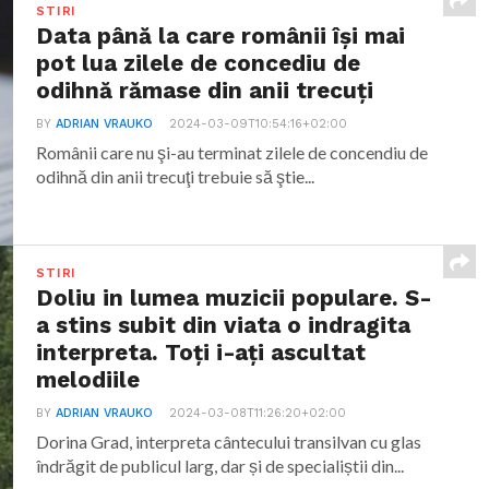
STIRI
Data până la care românii îşi mai
pot lua zilele de concediu de
odihnă rămase din anii trecuţi
BY
ADRIAN VRAUKO
2024-03-09T10:54:16+02:00
Românii care nu şi-au terminat zilele de concendiu de
odihnă din anii trecuţi trebuie să ştie...
STIRI
Doliu in lumea muzicii populare. S-
a stins subit din viata o indragita
interpreta. Toți i-ați ascultat
melodiile
BY
ADRIAN VRAUKO
2024-03-08T11:26:20+02:00
Dorina Grad, interpreta cântecului transilvan cu glas
îndrăgit de publicul larg, dar și de specialiștii din...