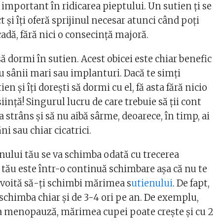
 important în ridicarea pieptului. Un sutien ți se
t și îți oferă sprijinul necesar atunci când poți
 cadă, fără nici o consecință majoră.
 să dormi în sutien. Acest obicei este chiar benefic
u sânii mari sau implanturi. Dacă te simți
ien și îți dorești să dormi cu el, fă asta fără nicio
ință! Singurul lucru de care trebuie să ții cont
a strâns și să nu aibă sârme, deoarece, în timp, ai
ni sau chiar cicatrici.
nului tău se va schimba odată cu trecerea
 tău este într-o continuă schimbare așa că nu te
evoită să-ți schimbi mărimea s
utienului
. De fapt,
schimba chiar și de 3-4 ori pe an. De exemplu,
a menopauză, mărimea cupei poate crește și cu 2