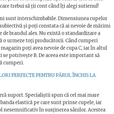
care trebui să ții cont când îți alegi sutienul!
mi sunt interschimbabile. Dimensiunea cupelor
subiectivă și poți constata că ai nevoie de mărimi
ție de brandul ales. Nu există o standardizare a
să o urmeze toți producătorii. Când cumperi
magazin poți avea nevoie de cupa C, iar în altul
ți se potrivește B. De aceea este important să
să cumperi.
CULORI PERFECTE PENTRU PĂRUL ÎNCHIS LA
feră suport. Specialiștii spun că cel mai mare
 banda elastică pe care sunt prinse cupele, iar
ol nesemnificativ în susținerea sânilor. Acestea