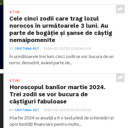
STIRI
Cele cinci zodii care trag lozul
norocos în următoarele 3 luni. Au
parte de bogăție și șanse de câștig
nemaipomenite
BY
CRISTIANA AST
2024-02-22T20:33:25+02:00
În următoarele trei luni, cinci zodii se vor bucura de un
noroc deosebit, având parte de...
STIRI
Horoscopul banilor martie 2024.
Trei zodii se vor bucura de
câștiguri fabuloase
BY
CRISTIANA AST
2024-02-22T20:33:20+02:00
Martie 2024 se anunță a fi o lună plină de schimbări și
oportunități financiare pentru multe...