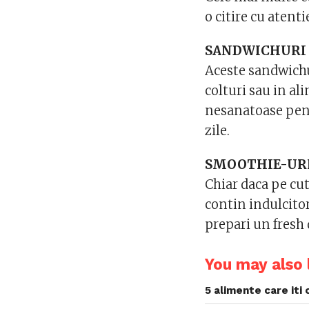
o citire cu atent
SANDWICHURI 
Aceste sandwichur
colturi sau in al
nesanatoase pent
zile.
SMOOTHIE-URI
Chiar daca pe cut
contin indulcitor
prepari un fresh 
You may also l
5 alimente care iti