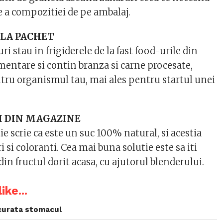
ie a compozitiei de pe ambalaj.
LA PACHET
i stau in frigiderele de la fast food-urile din
imentare si contin branza si carne procesate,
ru organismul tau, mai ales pentru startul unei
 DIN MAGAZINE
ie scrie ca este un suc 100% natural, si acestia
i si coloranti. Cea mai buna solutie este sa iti
din fructul dorit acasa, cu ajutorul blenderului.
ike...
 curata stomacul