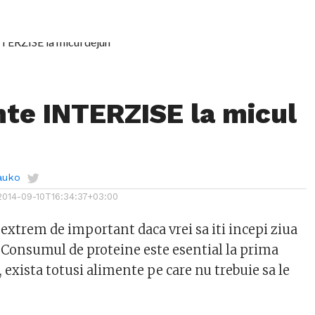
nte INTERZISE la micul
auko
2014-09-10T16:34:37+03:00
extrem de important daca vrei sa iti incepi ziua
. Consumul de proteine este esential la prima
a, exista totusi alimente pe care nu trebuie sa le