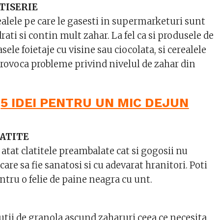
TISERIE
ealele pe care le gasesti in supermarketuri sunt
rati si contin mult zahar. La fel ca si produsele de
asele foietaje cu visine sau ciocolata, si cerealele
provoca probleme privind nivelul de zahar din
:
5 IDEI PENTRU UN MIC DEJUN
LATITE
, atat clatitele preambalate cat si gogosii nu
care sa fie sanatosi si cu adevarat hranitori. Poti
ntru o felie de paine neagra cu unt.
utii de granola ascund zaharuri ceea ce necesita