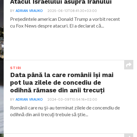
Atacul Israelului asupra Iranului
BY
ADRIAN VRAUKO
2025-06-13T08:41:30+03:00
Președintele american Donald Trump a vorbit recent
cu Fox News despre atacuri. El a declarat că...
STIRI
Data până la care românii îşi mai
pot lua zilele de concediu de
odihnă rămase din anii trecuţi
BY
ADRIAN VRAUKO
2024-03-09T10:54:16+02:00
Românii care nu şi-au terminat zilele de concendiu de
odihnă din anii trecuţi trebuie să ştie...