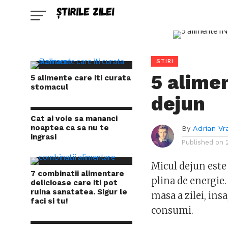
STIRI
5 alime
5 alimente care iti curata
stomacul
dejun
Cat ai voie sa mananci
noaptea ca sa nu te
By
Adrian Vr
ingrasi
Published on
Micul dejun este 
7 combinatii alimentare
plina de energie
delicioase care iti pot
ruina sanatatea. Sigur le
masa a zilei, ins
faci si tu!
consumi.