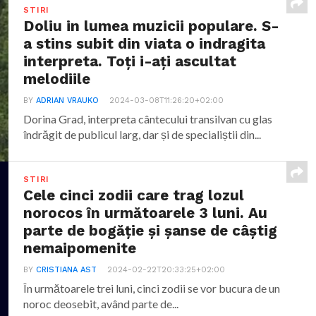
STIRI
Doliu in lumea muzicii populare. S-
a stins subit din viata o indragita
interpreta. Toți i-ați ascultat
melodiile
BY
ADRIAN VRAUKO
2024-03-08T11:26:20+02:00
Dorina Grad, interpreta cântecului transilvan cu glas
îndrăgit de publicul larg, dar și de specialiștii din...
STIRI
Cele cinci zodii care trag lozul
norocos în următoarele 3 luni. Au
parte de bogăție și șanse de câștig
nemaipomenite
BY
CRISTIANA AST
2024-02-22T20:33:25+02:00
În următoarele trei luni, cinci zodii se vor bucura de un
noroc deosebit, având parte de...