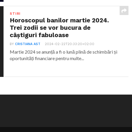
STIRI
Horoscopul banilor martie 2024.
Trei zodii se vor bucura de
câștiguri fabuloase
BY
CRISTIANA AST
2024-02-22T20:33:20+02:00
Martie 2024 se anunță a fi o lună plină de schimbări și
oportunități financiare pentru multe...