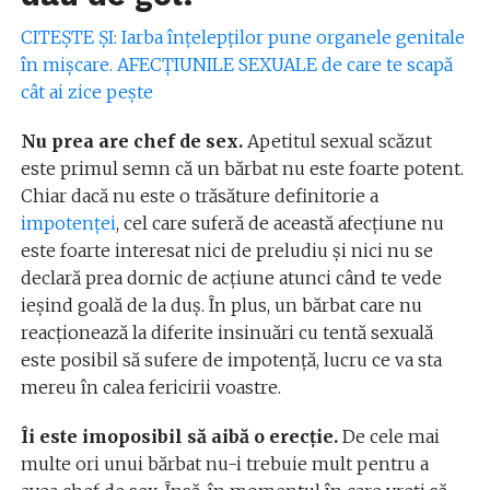
CITEŞTE ŞI: Iarba înțelepților pune organele genitale
în mișcare. AFECȚIUNILE SEXUALE de care te scapă
cât ai zice pește
Nu prea are chef de sex.
Apetitul sexual scăzut
este primul semn că un bărbat nu este foarte potent.
Chiar dacă nu este o trăsăture definitorie a
impotenţei
, cel care suferă de această afecţiune nu
este foarte interesat nici de preludiu şi nici nu se
declară prea dornic de acţiune atunci când te vede
ieşind goală de la duş. În plus, un bărbat care nu
reacţionează la diferite insinuări cu tentă sexuală
este posibil să sufere de impotenţă, lucru ce va sta
mereu în calea fericirii voastre.
Îi este imoposibil să aibă o erecţie.
De cele mai
multe ori unui bărbat nu-i trebuie mult pentru a