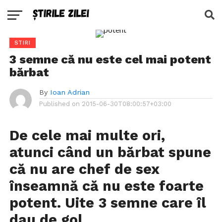
STIRI
3 semne că nu este cel mai potent
bărbat
By
Ioan Adrian
Published on
2015-06-30T08:00:57+03:00
De cele mai multe ori,
atunci când un bărbat spune
că nu are chef de sex
înseamnă că nu este foarte
potent. Uite 3 semne care îl
dau de gol.