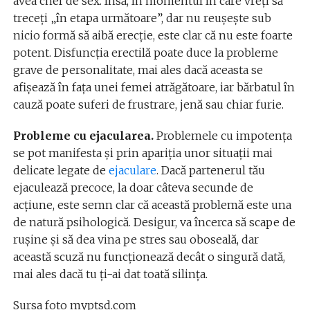
avea chef de sex. Însă, în momentul în care vreţi să
treceţi „în etapa următoare”, dar nu reuşeşte sub
nicio formă să aibă erecţie, este clar că nu este foarte
potent. Disfuncţia erectilă poate duce la probleme
grave de personalitate, mai ales dacă aceasta se
afişează în faţa unei femei atrăgătoare, iar bărbatul în
cauză poate suferi de frustrare, jenă sau chiar furie.
Probleme cu ejacularea.
Problemele cu impotenţa
se pot manifesta şi prin apariţia unor situaţii mai
delicate legate de
ejaculare
. Dacă partenerul tău
ejaculează precoce, la doar câteva secunde de
acţiune, este semn clar că această problemă este una
de natură psihologică. Desigur, va încerca să scape de
ruşine şi să dea vina pe stres sau oboseală, dar
această scuză nu funcţionează decât o singură dată,
mai ales dacă tu ţi-ai dat toată silinţa.
Sursa foto myptsd.com