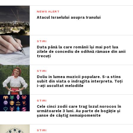
NEWS ALERT
Atacul Israelului asupra Iranului
STIRI
Data până la care românii îşi mai pot lua
zilele de concediu de odihnă rămase din anii
trecuţi
STIRI
Doliu in lumea muzicii populare. S-a stins
subit din viata o indragita interpreta. Toți
i-ați ascultat melodiile
STIRI
Cele cinci zodii care trag lozul norocos în
următoarele 3 luni. Au parte de bogăție și
șanse de câștig nemaipomenite
STIRI