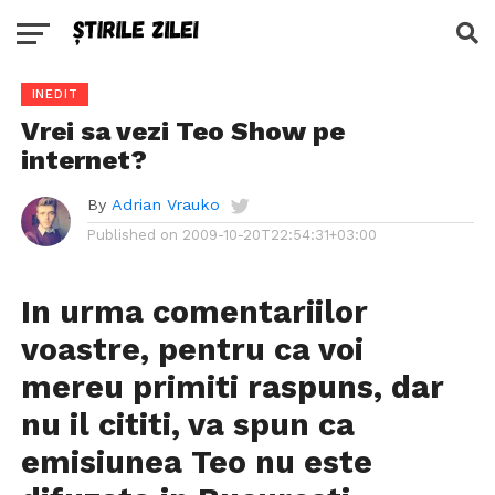
INEDIT
Vrei sa vezi Teo Show pe
internet?
By
Adrian Vrauko
Published on
2009-10-20T22:54:31+03:00
In urma comentariilor
voastre, pentru ca voi
mereu primiti raspuns, dar
nu il cititi, va spun ca
emisiunea Teo nu este