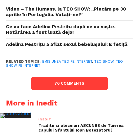
Video – The Humans, la TEO SHOW: „Plecăm pe 30
aprilie în Portugalia. Votați-ne!”
Ce va face Adelina Pestrițu după ce va naște.
Hotărârea a fost luată deja!
Adelina Pestrițu a aflat sexul bebelușului: E fetiță
RELATED TOPICS:
EMISIUNEA TEO PE INTERNET
,
TEO SHOW
,
TEO
SHOW PE INTERNET
76 COMMENTS
More in Inedit
INEDIT
Traditii si obiceiuri ASCUNSE de Taierea
capului Sfantului Ioan Botezatorul