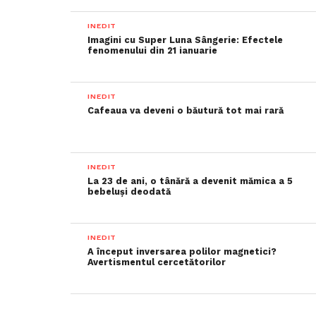
INEDIT
Imagini cu Super Luna Sângerie: Efectele
fenomenului din 21 ianuarie
INEDIT
Cafeaua va deveni o băutură tot mai rară
INEDIT
La 23 de ani, o tânără a devenit mămica a 5
bebeluși deodată
INEDIT
A început inversarea polilor magnetici?
Avertismentul cercetătorilor