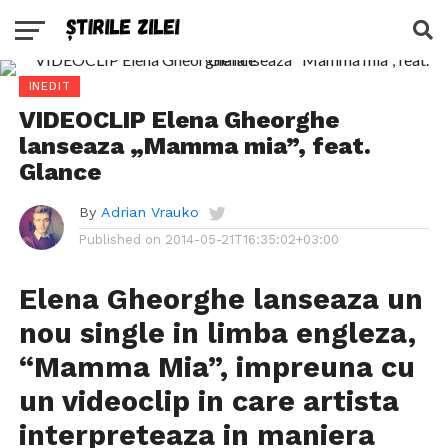
INEDIT
VIDEOCLIP Elena Gheorghe
lanseaza „Mamma mia”, feat.
Glance
By
Adrian Vrauko
Published on
2014-05-21T16:35:02+03:00
Elena Gheorghe lanseaza un
nou single in limba engleza,
“Mamma Mia”, impreuna cu
un videoclip in care artista
interpreteaza in maniera