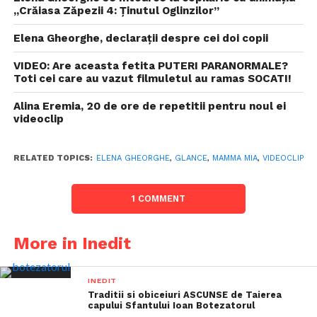
,,Crăiasa Zăpezii 4: Ţinutul Oglinzilor”
Elena Gheorghe, declarații despre cei doi copii
VIDEO: Are aceasta fetita PUTERI PARANORMALE?
Toti cei care au vazut filmuletul au ramas SOCATI!
Alina Eremia, 20 de ore de repetitii pentru noul ei
videoclip
RELATED TOPICS:
ELENA GHEORGHE
,
GLANCE
,
MAMMA MIA
,
VIDEOCLIP
1 COMMENT
More in Inedit
INEDIT
Traditii si obiceiuri ASCUNSE de Taierea
capului Sfantului Ioan Botezatorul