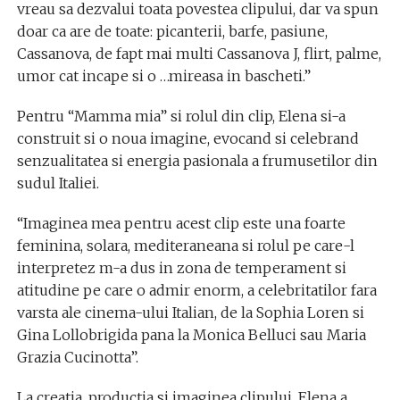
vreau sa dezvalui toata povestea clipului, dar va spun
doar ca are de toate: picanterii, barfe, pasiune,
Cassanova, de fapt mai multi Cassanova J, flirt, palme,
umor cat incape si o …mireasa in bascheti.”
Pentru “Mamma mia” si rolul din clip, Elena si-a
construit si o noua imagine, evocand si celebrand
senzualitatea si energia pasionala a frumusetilor din
sudul Italiei.
“Imaginea mea pentru acest clip este una foarte
feminina, solara, mediteraneana si rolul pe care-l
interpretez m-a dus in zona de temperament si
atitudine pe care o admir enorm, a celebritatilor fara
varsta ale cinema-ului Italian, de la Sophia Loren si
Gina Lollobrigida pana la Monica Belluci sau Maria
Grazia Cucinotta”.
La creatia, productia si imaginea clipului, Elena a