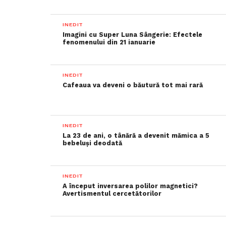
INEDIT
Imagini cu Super Luna Sângerie: Efectele
fenomenului din 21 ianuarie
INEDIT
Cafeaua va deveni o băutură tot mai rară
INEDIT
La 23 de ani, o tânără a devenit mămica a 5
bebeluși deodată
INEDIT
A început inversarea polilor magnetici?
Avertismentul cercetătorilor