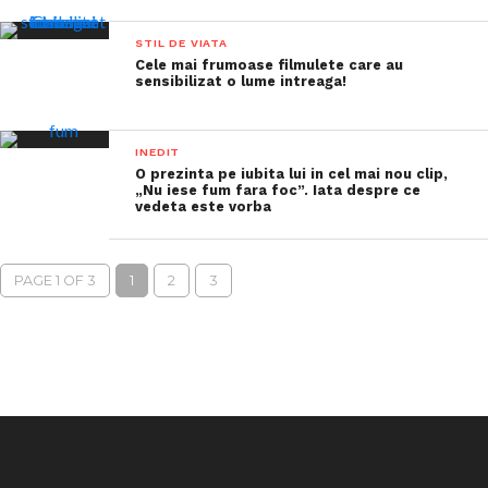
STIL DE VIATA
Cele mai frumoase filmulete care au
sensibilizat o lume intreaga!
INEDIT
O prezinta pe iubita lui in cel mai nou clip,
„Nu iese fum fara foc”. Iata despre ce
vedeta este vorba
PAGE 1 OF 3
1
2
3