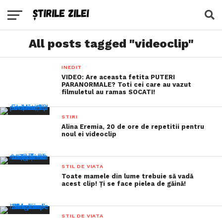
All posts tagged "videoclip"
INEDIT
VIDEO: Are aceasta fetita PUTERI
PARANORMALE? Toti cei care au vazut
filmuletul au ramas SOCATI!
STIRI
Alina Eremia, 20 de ore de repetitii pentru
noul ei videoclip
STIL DE VIATA
Toate mamele din lume trebuie să vadă
acest clip! Ți se face pielea de găină!
STIL DE VIATA