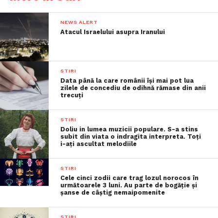
NEWS ALERT
Atacul Israelului asupra Iranului
STIRI
Data până la care românii îşi mai pot lua
zilele de concediu de odihnă rămase din anii
trecuţi
STIRI
Doliu in lumea muzicii populare. S-a stins
subit din viata o indragita interpreta. Toți
i-ați ascultat melodiile
STIRI
Cele cinci zodii care trag lozul norocos în
următoarele 3 luni. Au parte de bogăție și
șanse de câștig nemaipomenite
STIRI