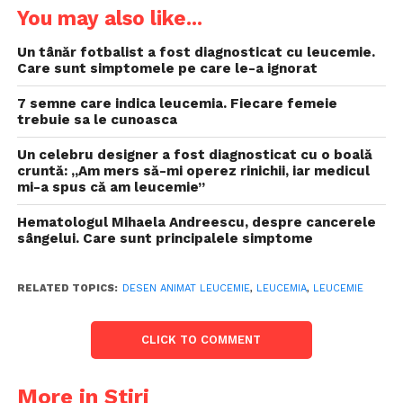
You may also like...
Un tânăr fotbalist a fost diagnosticat cu leucemie.
Care sunt simptomele pe care le-a ignorat
7 semne care indica leucemia. Fiecare femeie
trebuie sa le cunoasca
Un celebru designer a fost diagnosticat cu o boală
cruntă: „Am mers să-mi operez rinichii, iar medicul
mi-a spus că am leucemie”
Hematologul Mihaela Andreescu, despre cancerele
sângelui. Care sunt principalele simptome
RELATED TOPICS:
DESEN ANIMAT LEUCEMIE
,
LEUCEMIA
,
LEUCEMIE
CLICK TO COMMENT
More in Stiri