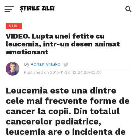
STIRI
VIDEO. Lupta unei fetite cu
leucemia, intr-un desen animat
emotionant
By
Adrian Vrauko
Published on
2015-11-23T12:24:35+02:00
Leucemia este una dintre
cele mai frecvente forme de
cancer la copii. Din totalul
cancerelor pediatrice,
leucemia are o incidenta de