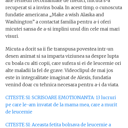
alte remedii recomandate de medici, micuta s-a
recuperat si a invins boala. In acest timp, o cunoscuta
fundatie americana „Make a wish Alaska and
Washington” a contactat familia pentru a-i oferi
micutei sansa de a-si implini unul din cele mai mari
visuri.
Micuta a dorit sa ii fie transpusa povestea intr-un
desen animat si sa imparta viziunea sa despre lupta
cu boala cu alti copii, care sufera si ei de leucemie ori
alte maladii la fel de grave. Videoclipul de mai jos
este in integralitate imaginat de Alexis, fundatia
venind doar cu tehnica necesara pentru a-i da viata.
CITESTE SI: SCRISOARE EMOTIONANTA: 13 lucruri
pe care le-am invatat de la mama mea, care a murit
de leucemie
CITESTE SI: Aceasta fetita bolnava de leucemie a