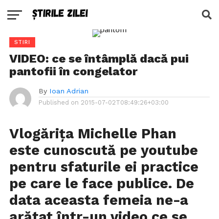
STIRI
VIDEO: ce se întâmplă dacă pui
pantofii în congelator
By
Ioan Adrian
Published on
2015-07-02T08:49:26+03:00
Vlogărița Michelle Phan
este cunoscută pe youtube
pentru sfaturile ei practice
pe care le face publice. De
data aceasta femeia ne-a
arătat într-un video ce se