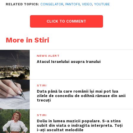
RELATED TOPICS:
CONGELATOR
,
PANTOFII
,
VIDEO
,
YOUTUBE
CLICK TO COMMENT
More in Stiri
NEWS ALERT
Atacul Israelului asupra Iranului
STIRI
Data până la care românii îşi mai pot lua
zilele de concediu de odihnă rămase din anii
trecuţi
STIRI
Doliu in lumea muzicii populare. S-a stins
subit din viata o indragita interpreta. Toți
i-ați ascultat melodiile