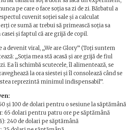
nd iar tânărul soț a dorit să facă un experiment,
nca pe care o face soția sa zi de zi. Bărbatul a
respectul cuvenit soției sale și a calculat
rți ce sumă ar trebui să primească soția sa
asei și faptul că are grijă de copil.
e a devenit viral, „We are Glory” (Toți suntem
ează: „Soția mea stă acasă și are grijă de fiul
zi. Ea îi schimbă scutecele, îl alimentează, se
praveghează la ora siestei și îl consolează când se
 astea reprezintă minimul indispensabil”.
ven:
 50 și 100 de dolari pentru o sesiune la săptămână
: 65 dolari pentru patru ore pe săptămână
ă): 240 de dolari pe săptămână
r: 25 dolari pe săptămână