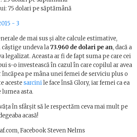
lui: 75 dolari pe săptămână
nerale de mai sus și alte calcule estimative,
ă câștige undeva la
73.960 de dolari pe an
, dacă a
eva legalizat. Aceasta ar fi de fapt suma pe care cei
bui s-o investească în cazul în care copilul ar avea
ar încăpea pe mâna unei femei de serviciu plus o
te aceste
sarcini
le face însă Glory, iar femei ca ea
 lumea asta.
văța în sfârșit să le respectăm ceva mai mult pe
 degeaba acasă!
raf.com, Facebook Steven Nelms