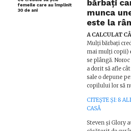
bărbați ca
femeile care au împlinit
30 de ani
munca unei
este la rân
A CALCULAT CÂ
Mulți bărbați cre
mai mulți copii) 
se plângă. Noroc
a dorit să afle c
sale o depune pen
copilului lor să n
CITEȘTE ȘI: 8 
CASĂ
Steven și Glory a