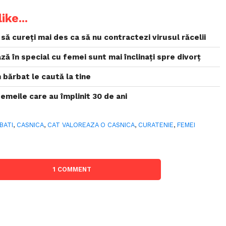
ike...
să cureți mai des ca să nu contractezi virusul răcelii
ză în special cu femei sunt mai înclinați spre divorț
 bărbat le caută la tine
femeile care au împlinit 30 de ani
BATI
,
CASNICA
,
CAT VALOREAZA O CASNICA
,
CURATENIE
,
FEMEI
1 COMMENT