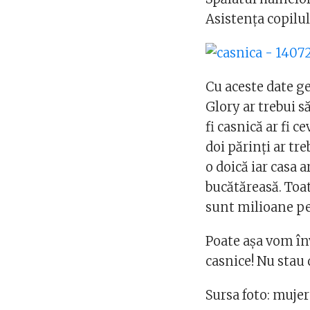
Asistența copilu
Cu aceste date ge
Glory ar trebui s
fi casnică ar fi c
doi părinți ar tre
o doică iar casa 
bucătăreasă. Toa
sunt milioane pe
Poate așa vom în
casnice! Nu stau
Sursa foto: muje