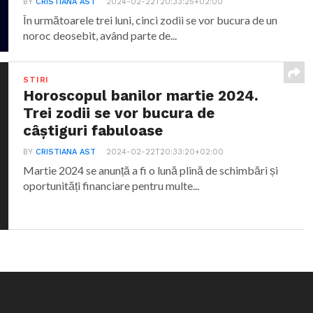
BY
CRISTIANA AST
2024-02-22T20:33:25+02:00
În următoarele trei luni, cinci zodii se vor bucura de un
noroc deosebit, având parte de...
STIRI
Horoscopul banilor martie 2024.
Trei zodii se vor bucura de
câștiguri fabuloase
BY
CRISTIANA AST
2024-02-22T20:33:20+02:00
Martie 2024 se anunță a fi o lună plină de schimbări și
oportunități financiare pentru multe...