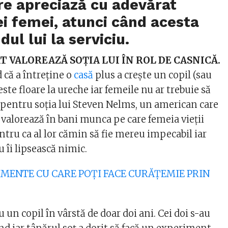
re apreciază cu adevărat
 femei, atunci când acesta
dul lui la serviciu.
T VALOREAZĂ SOȚIA LUI ÎN ROL DE CASNICĂ.
d că a întreține o
casă
plus a crește un copil (sau
este floare la ureche iar femeile nu ar trebuie să
 pentru soția lui Steven Nelms, un american care
ât valorează în bani munca pe care femeia vieții
tru ca al lor cămin să fie mereu impecabil iar
u îi lipsească nimic.
ALIMENTE CU CARE POȚI FACE CURĂȚEMIE PRIN
u un copil în vârstă de doar doi ani. Cei doi s-au