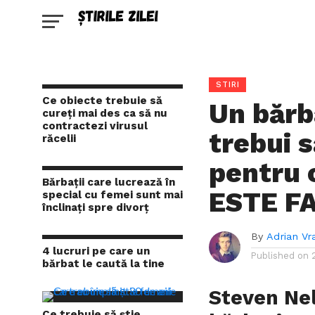
STIRI
Ce obiecte trebuie să
Un bărba
cureți mai des ca să nu
contractezi virusul
trebui s
răcelii
pentru 
Bărbații care lucrează în
ESTE F
special cu femei sunt mai
înclinați spre divorț
By
Adrian Vr
4 lucruri pe care un
Published on
bărbat le caută la tine
Steven Nel
Ce trebuie să știe