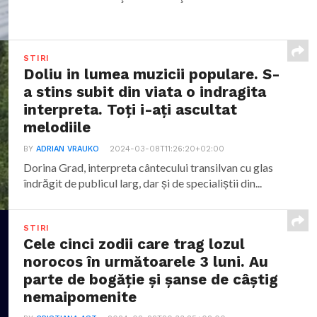
STIRI
Doliu in lumea muzicii populare. S-
a stins subit din viata o indragita
interpreta. Toți i-ați ascultat
melodiile
BY
ADRIAN VRAUKO
2024-03-08T11:26:20+02:00
Dorina Grad, interpreta cântecului transilvan cu glas
îndrăgit de publicul larg, dar și de specialiștii din...
STIRI
Cele cinci zodii care trag lozul
norocos în următoarele 3 luni. Au
parte de bogăție și șanse de câștig
nemaipomenite