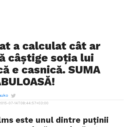
t a calculat cât ar
ă câștige soția lui
că e casnică. SUMA
ABULOASĂ!
auko
2015-07-14T08:44:57+03:00
ms este unul dintre puținii