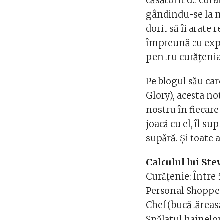
căsătorit de curâ
gândindu-se la mu
dorit să îi arate 
împreună cu expe
pentru curățenia c
Pe blogul său car
Glory), acesta not
nostru în fiecare 
joacă cu el, îl su
supără. Și toate
Calculul lui Ste
Curățenie: Între
Personal Shopper
Chef (bucătăreas
Spălatul hainelo