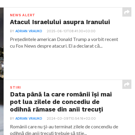
NEWS ALERT
Atacul Israelului asupra Iranului
BY
ADRIAN VRAUKO
2025-06-13T08:41:30+03:00
Președintele american Donald Trump a vorbit recent
cu Fox News despre atacuri. El a declarat că...
STIRI
Data până la care românii îşi mai
pot lua zilele de concediu de
odihnă rămase din anii trecuţi
BY
ADRIAN VRAUKO
2024-03-09T10:54:16+02:00
Românii care nu şi-au terminat zilele de concendiu de
odihnă din anii trecuţi trebuie să ştie...