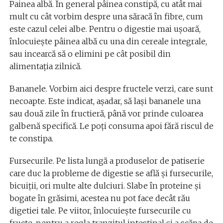
Painea albă. În general pâinea constipă, cu atât mai
mult cu cât vorbim despre una săracă în fibre, cum
este cazul celei albe. Pentru o digestie mai uşoară,
înlocuieşte pâinea albă cu una din cereale integrale,
sau incearcă să o elimini pe cât posibil din
alimentaţia zilnică.
Bananele. Vorbim aici despre fructele verzi, care sunt
necoapte. Este indicat, aşadar, să laşi bananele una
sau două zile în fructieră, până vor prinde culoarea
galbenă specifică. Le poţi consuma apoi fără riscul de
te constipa.
Fursecurile. Pe lista lungă a produselor de patiserie
care duc la probleme de digestie se află şi fursecurile,
bicuiţii, ori multe alte dulciuri. Slabe în proteine şi
bogate în grăsimi, acestea nu pot face decât rău
digetiei tale. Pe viitor, înlocuieşte fursecurile cu