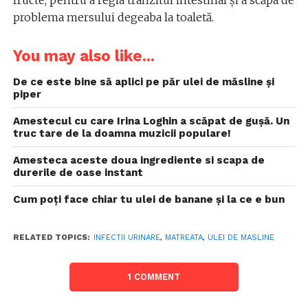
fructe, pentru a regla tranzitul intestinal şi a scăpa de
problema mersului degeaba la toaletă.
You may also like...
De ce este bine să aplici pe păr ulei de măsline și
piper
Amestecul cu care Irina Loghin a scăpat de gușă. Un
truc tare de la doamna muzicii populare!
Amesteca aceste doua ingrediente si scapa de
durerile de oase instant
Cum poți face chiar tu ulei de banane și la ce e bun
RELATED TOPICS:
INFECTII URINARE
,
MATREATA
,
ULEI DE MASLINE
1 COMMENT