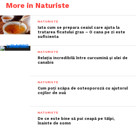
More in Naturiste
NATURISTE
Iata cum se prepara ceaiul care ajuta la
tratarea ficatului gras – O cana pe zi este
suficienta
NATURISTE
Relația incredibilă între curcumină și ulei de
canabis
NATURISTE
Cum poți scăpa de osteoporoză cu ajutorul
cojilor de ouă
NATURISTE
De ce este bine să pui ceapă pe tălpi,
înainte de somn