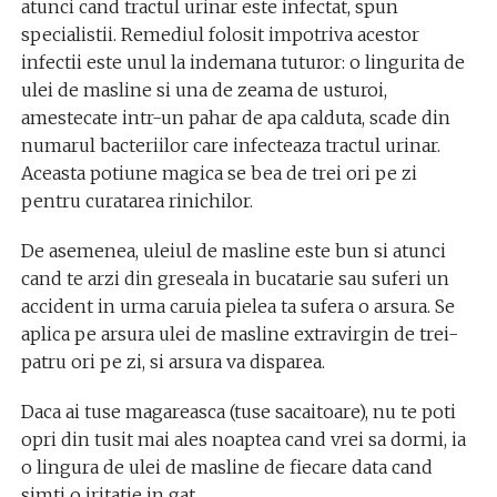
atunci cand tractul urinar este infectat, spun
specialistii. Remediul folosit impotriva acestor
infectii este unul la indemana tuturor: o lingurita de
ulei de masline si una de zeama de usturoi,
amestecate intr-un pahar de apa calduta, scade din
numarul bacteriilor care infecteaza tractul urinar.
Aceasta potiune magica se bea de trei ori pe zi
pentru curatarea rinichilor.
De asemenea, uleiul de masline este bun si atunci
cand te arzi din greseala in bucatarie sau suferi un
accident in urma caruia pielea ta sufera o arsura. Se
aplica pe arsura ulei de masline extravirgin de trei-
patru ori pe zi, si arsura va disparea.
Daca ai tuse magareasca (tuse sacaitoare), nu te poti
opri din tusit mai ales noaptea cand vrei sa dormi, ia
o lingura de ulei de masline de fiecare data cand
simti o iritatie in gat.