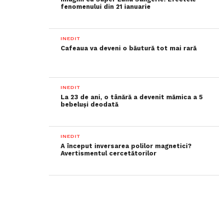
fenomenului din 21 ianuarie
INEDIT
Cafeaua va deveni o băutură tot mai rară
INEDIT
La 23 de ani, o tânără a devenit mămica a 5
bebeluși deodată
INEDIT
A început inversarea polilor magnetici?
Avertismentul cercetătorilor