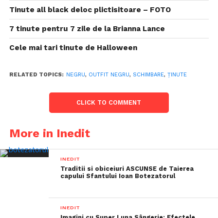
Tinute all black deloc plictisitoare – FOTO
7 tinute pentru 7 zile de la Brianna Lance
Cele mai tari tinute de Halloween
RELATED TOPICS:
NEGRU
,
OUTFIT NEGRU
,
SCHIMBARE
,
ȚINUTE
CLICK TO COMMENT
More in Inedit
INEDIT
Traditii si obiceiuri ASCUNSE de Taierea
capului Sfantului Ioan Botezatorul
INEDIT
Imagini cu Super Luna Sângerie: Efectele