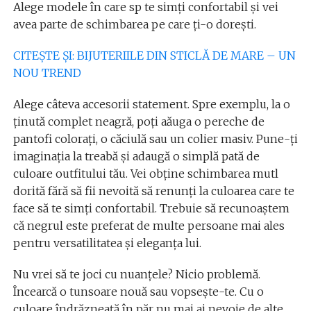
Alege modele în care sp te simți confortabil și vei
avea parte de schimbarea pe care ți-o dorești.
CITEȘTE ȘI: BIJUTERIILE DIN STICLĂ DE MARE – UN
NOU TREND
Alege câteva accesorii statement. Spre exemplu, la o
ținută complet neagră, poți aăuga o pereche de
pantofi colorați, o căciulă sau un colier masiv. Pune-ți
imaginația la treabă și adaugă o simplă pată de
culoare outfitului tău. Vei obține schimbarea mutl
dorită fără să fii nevoită să renunți la culoarea care te
face să te simți confortabil. Trebuie să recunoaștem
că negrul este preferat de multe persoane mai ales
pentru versatilitatea și eleganța lui.
Nu vrei să te joci cu nuanțele? Nicio problemă.
Încearcă o tunsoare nouă sau vopsește-te. Cu o
culoare îndrăzneață în păr nu mai ai nevoie de alte