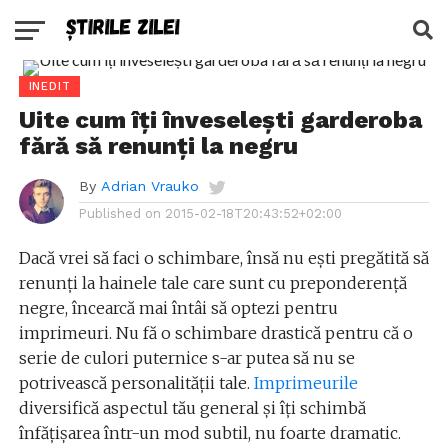
INEDIT
Uite cum îți înveselești garderoba
fără să renunți la negru
By
Adrian Vrauko
Published on
2015-02-18T20:43:52+02:00
Dacă vrei să faci o schimbare, însă nu ești pregătită să
renunți la hainele tale care sunt cu preponderență
negre, încearcă mai întâi să optezi pentru
imprimeuri. Nu fă o schimbare drastică pentru că o
serie de culori puternice s-ar putea să nu se
potrivească personalității tale.
Imprimeurile
diversifică aspectul tău general și îți schimbă
înfățișarea într-un mod subtil, nu foarte dramatic.