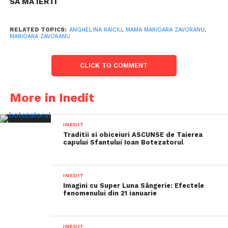
SA MA IERTI
RELATED TOPICS:
ANGHELINA RAICIU
,
MAMA MARIOARA ZAVORANU
,
MARIOARA ZAVORANU
CLICK TO COMMENT
More in Inedit
INEDIT
Traditii si obiceiuri ASCUNSE de Taierea
capului Sfantului Ioan Botezatorul
INEDIT
Imagini cu Super Luna Sângerie: Efectele
fenomenului din 21 ianuarie
INEDIT