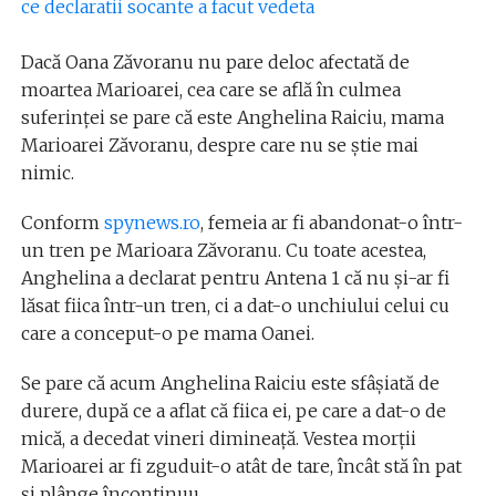
ce declaratii socante a facut vedeta
Dacă Oana Zăvoranu nu pare deloc afectată de
moartea Marioarei, cea care se află în culmea
suferinţei se pare că este Anghelina Raiciu, mama
Marioarei Zăvoranu, despre care nu se ştie mai
nimic.
Conform
spynews.ro
, femeia ar fi abandonat-o într-
un tren pe Marioara Zăvoranu. Cu toate acestea,
Anghelina a declarat pentru Antena 1 că nu şi-ar fi
lăsat fiica într-un tren, ci a dat-o unchiului celui cu
care a conceput-o pe mama Oanei.
Se pare că acum Anghelina Raiciu este sfâşiată de
durere, după ce a aflat că fiica ei, pe care a dat-o de
mică, a decedat vineri dimineaţă. Vestea morţii
Marioarei ar fi zguduit-o atât de tare, încât stă în pat
şi plânge încontinuu.