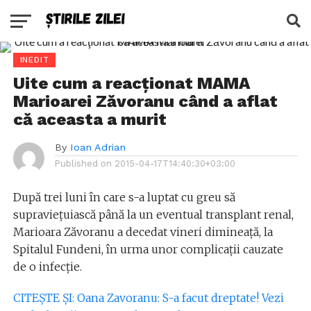
INEDIT
Uite cum a reacţionat MAMA
Marioarei Zăvoranu când a aflat
că aceasta a murit
By
Ioan Adrian
Published on
2015-04-17T14:40:30+03:00
După trei luni în care s-a luptat cu greu să
supravieţuiască până la un eventual transplant renal,
Marioara Zăvoranu a decedat vineri dimineaţă, la
Spitalul Fundeni, în urma unor complicaţii cauzate
de o infecţie.
CITEŞTE ŞI: Oana Zavoranu: S-a facut dreptate! Vezi