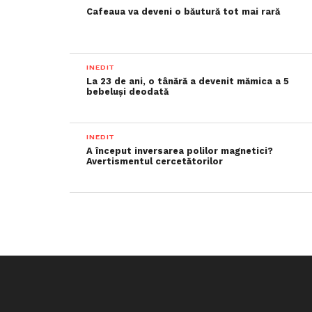
Cafeaua va deveni o băutură tot mai rară
INEDIT
La 23 de ani, o tânără a devenit mămica a 5
bebeluși deodată
INEDIT
A început inversarea polilor magnetici?
Avertismentul cercetătorilor