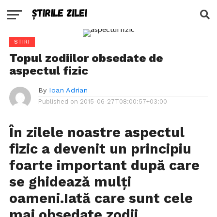
STIRI
Topul zodiilor obsedate de
aspectul fizic
By
Ioan Adrian
Published on
2015-06-27T08:00:57+03:00
În zilele noastre aspectul
fizic a devenit un principiu
foarte important după care
se ghidează mulți
oameni.Iată care sunt cele
mai obsedate zodii.