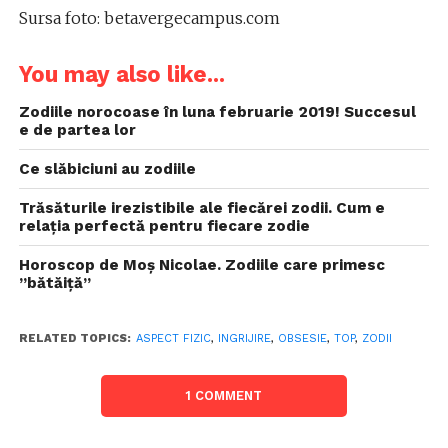
Sursa foto: beta.vergecampus.com
You may also like...
Zodiile norocoase în luna februarie 2019! Succesul
e de partea lor
Ce slăbiciuni au zodiile
Trăsăturile irezistibile ale fiecărei zodii. Cum e
relaţia perfectă pentru fiecare zodie
Horoscop de Moș Nicolae. Zodiile care primesc
”bătăiță”
RELATED TOPICS:
ASPECT FIZIC
,
INGRIJIRE
,
OBSESIE
,
TOP
,
ZODII
1 COMMENT