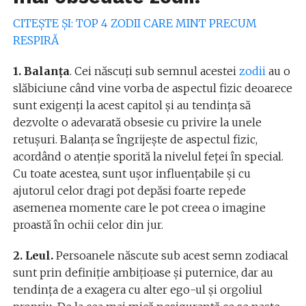
CITEȘTE ȘI: TOP 4 ZODII CARE MINT PRECUM
RESPIRĂ
1. Balanța
. Cei născuți sub semnul acestei
zodii
au o
slăbiciune când vine vorba de aspectul fizic deoarece
sunt exigenți la acest capitol și au tendința să
dezvolte o adevarată obsesie cu privire la unele
retușuri. Balanța se îngrijește de aspectul fizic,
acordând o atenție sporită la nivelul feței în special.
Cu toate acestea, sunt ușor influențabile și cu
ajutorul celor dragi pot depăsi foarte repede
asemenea momente care le pot creea o imagine
proastă în ochii celor din jur.
2. Leul.
Persoanele născute sub acest semn zodiacal
sunt prin definiție ambițioase și puternice, dar au
tendința de a exagera cu alter ego-ul și orgoliul