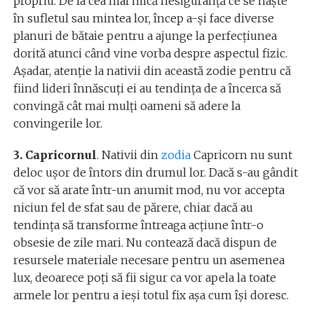
propriu. De la cea mai mică nesiguranță ce se naște
în sufletul sau mintea lor, încep a-și face diverse
planuri de bătaie pentru a ajunge la perfecțiunea
dorită atunci când vine vorba despre aspectul fizic.
Așadar, atenție la nativii din această zodie pentru că
fiind lideri înnăscuți ei au tendința de a încerca să
convingă cât mai mulți oameni să adere la
convingerile lor.
3. Capricornul
. Nativii din
zodia
Capricorn nu sunt
deloc ușor de întors din drumul lor. Dacă s-au gândit
că vor să arate într-un anumit mod, nu vor accepta
niciun fel de sfat sau de părere, chiar dacă au
tendința să transforme întreaga acțiune într-o
obsesie de zile mari. Nu contează dacă dispun de
resursele materiale necesare pentru un asemenea
lux, deoarece poți să fii sigur ca vor apela la toate
armele lor pentru a ieși totul fix așa cum își doresc.