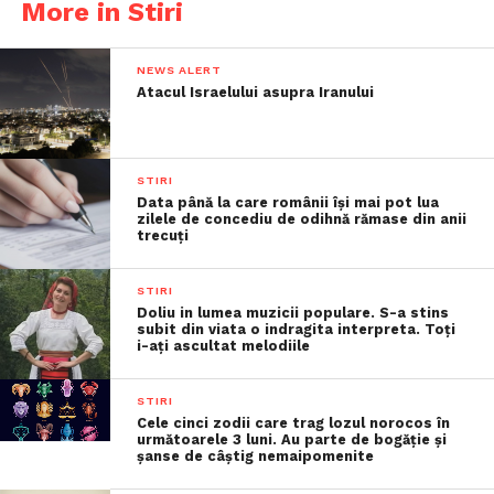
More in Stiri
NEWS ALERT
Atacul Israelului asupra Iranului
STIRI
Data până la care românii îşi mai pot lua
zilele de concediu de odihnă rămase din anii
trecuţi
STIRI
Doliu in lumea muzicii populare. S-a stins
subit din viata o indragita interpreta. Toți
i-ați ascultat melodiile
STIRI
Cele cinci zodii care trag lozul norocos în
următoarele 3 luni. Au parte de bogăție și
șanse de câștig nemaipomenite