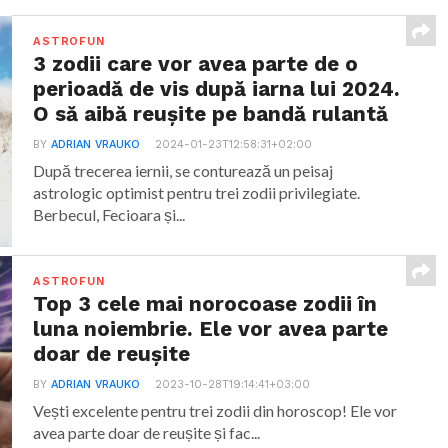
ASTROFUN
3 zodii care vor avea parte de o
perioadă de vis după iarna lui 2024.
O să aibă reușite pe bandă rulantă
BY
ADRIAN VRAUKO
2024-01-23T12:58:31+02:00
După trecerea iernii, se conturează un peisaj
astrologic optimist pentru trei zodii privilegiate.
Berbecul, Fecioara și...
ASTROFUN
Top 3 cele mai norocoase zodii în
luna noiembrie. Ele vor avea parte
doar de reușite
BY
ADRIAN VRAUKO
2023-10-28T19:14:41+03:00
Vești excelente pentru trei zodii din horoscop! Ele vor
avea parte doar de reușite și fac...