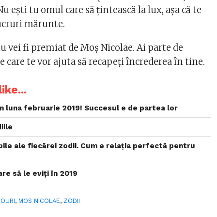
Nu ești tu omul care să țintească la lux, așa că te
ucruri mărunte.
 vei fi premiat de Moș Nicolae. Ai parte de
care te vor ajuta să recapeți încrederea în tine.
ike...
n luna februarie 2019! Succesul e de partea lor
iile
bile ale fiecărei zodii. Cum e relaţia perfectă pentru
are să le eviți în 2019
OURI
,
MOS NICOLAE
,
ZODII