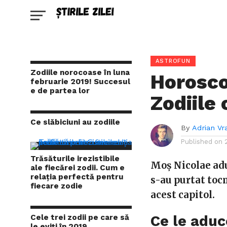
ASTROFUN
Zodiile norocoase în luna
Horosco
februarie 2019! Succesul
e de partea lor
Zodiile
Ce slăbiciuni au zodiile
By
Adrian Vr
Published on
Trăsăturile irezistibile
Moș Nicolae adu
ale fiecărei zodii. Cum e
relaţia perfectă pentru
s-au purtat tocm
fiecare zodie
acest capitol.
Ce le aduc
Cele trei zodii pe care să
le eviți în 2019