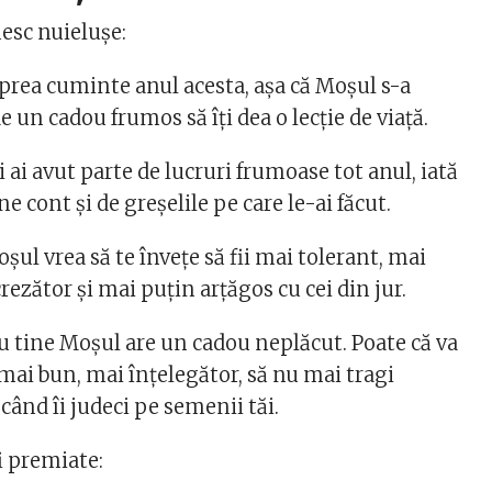
mesc nuielușe:
 prea cuminte anul acesta, așa că Moșul s-a
e un cadou frumos să îți dea o lecție de viață.
ai avut parte de lucruri frumoase tot anul, iată
e cont și de greșelile pe care le-ai făcut.
l vrea să te învețe să fii mai tolerant, mai
rezător și mai puțin arțăgos cu cei din jur.
u tine Moșul are un cadou neplăcut. Poate că va
i mai bun, mai înțelegător, să nu mai tragi
 când îi judeci pe semenii tăi.
fi premiate: