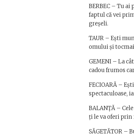
BERBEC – Tu ai pa
faptul că vei pri
greșeli.
TAUR – Ești munc
omului și tocmai
GEMENI – La cât a
cadou frumos car
FECIOARĂ – Ești 
spectaculoase, ia
BALANȚĂ – Cele m
ți le va oferi pri
SĂGETĂTOR – Bun