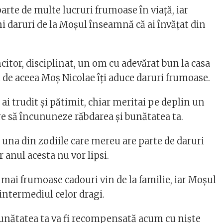
rte de multe lucruri frumoase în viață, iar
mi daruri de la Moșul înseamnă că ai învățat din
itor, disciplinat, un om cu adevărat bun la casa
 de aceea Moș Nicolae îți aduce daruri frumoase.
i trudit și pătimit, chiar meritai pe deplin un
e să încununeze răbdarea și bunătatea ta.
una din zodiile care mereu are parte de daruri
r anul acesta nu vor lipsi.
ai frumoase cadouri vin de la familie, iar Moșul
n intermediul celor dragi.
ătatea ta va fi recompensată acum cu niște