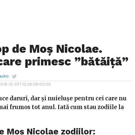
p de Moș Nicolae.
 care primesc ”bătăiță”
auko
2018-12-05T12:28:58+02:00
ce daruri, dar și nuielușe pentru cei care nu
ai frumos tot anul. Iată cum stau zodiile la
e Moș Nicolae zodiilor: