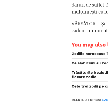
daruri de suflet. 
mulțumești cu l
VĂRSĂTOR – Și tu
cadouri minunate 
You may also l
Zodiile norocoase î
Ce slăbiciuni au zod
Trăsăturile irezisti
fiecare zodie
Cele trei zodii pe c
RELATED TOPICS:
CAD