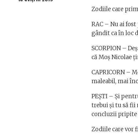
Zodiile care pri
RAC – Nu ai fost
gândit ca în loc d
SCORPION – Deși 
că Moș Nicolae țin
CAPRICORN – Moșu
maleabil, mai înc
PEȘTI – Și pentr
trebui și tu să fi
concluzii pripite
Zodiile care vor 