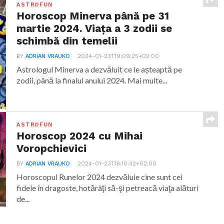
ASTROFUN
Horoscop Minerva până pe 31
martie 2024. Viața a 3 zodii se
schimbă din temelii
BY
ADRIAN VRAUKO
2024-01-23T19:09:25+02:00
Astrologul Minerva a dezvăluit ce le așteaptă pe
zodii, până la finalul anului 2024. Mai multe...
ASTROFUN
Horoscop 2024 cu Mihai
Voropchievici
BY
ADRIAN VRAUKO
2024-01-23T18:10:42+02:00
Horoscopul Runelor 2024 dezvăluie cine sunt cei
fidele în dragoste, hotărâţi să-şi petreacă viaţa alături
de...