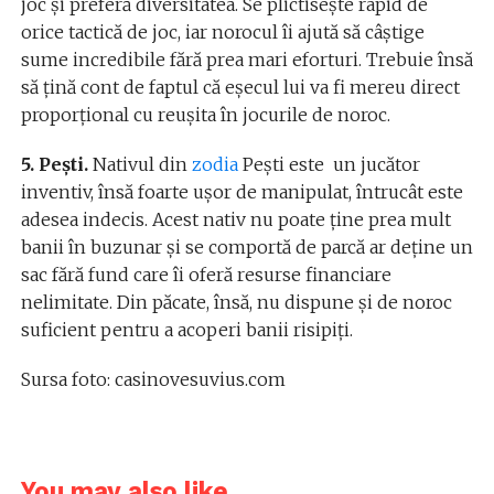
joc şi preferă diversitatea. Se plictiseşte rapid de
orice tactică de joc, iar norocul îi ajută să câştige
sume incredibile fără prea mari eforturi. Trebuie însă
să țină cont de faptul că eșecul lui va fi mereu direct
proporțional cu reușita în jocurile de noroc.
5. Pești.
Nativul din
zodia
Pești este un jucător
inventiv, însă foarte uşor de manipulat, întrucât este
adesea indecis. Acest nativ nu poate ţine prea mult
banii în buzunar şi se comportă de parcă ar deţine un
sac fără fund care îi oferă resurse financiare
nelimitate. Din păcate, însă, nu dispune şi de noroc
suficient pentru a acoperi banii risipiți.
Sursa foto: casinovesuvius.com
You may also like...