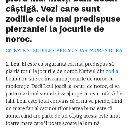
câștigă. Vezi care sunt
zodiile cele mai predispuse
pierzaniei la jocurile de
noroc.
CITEȘTE ȘI: ZODIILE CARE AU SOARTA PREA DURĂ
1. Leu.
El este cu siguranță cel mai predispus să
piardă totul la jocurile de noroc. Nativul din
zodia
Leului nu ştie ce înseamnă jocurile de noroc cu
moderaţie. Dacă Leul joacă la jocuri de noroc, el va
paria maximul sumei şi va ajunge cu uşurinţă să fie
falit. Leul este total convins că el nu va pierde, fiind
un mare fan al cazinourilor.Partea bună este că
atunci când are parte de un câștig acesta este unul
foarte mare care îl poate scoate la lumină.