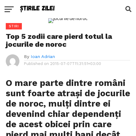
STIRI
Top 5 zodii care pierd totul la
jocurile de noroc
By
Ioan Adrian
Published on
2015-07-07T11:31:51+03:00
O mare parte dintre români
sunt foarte atrași de jocurile
de noroc, mulți dintre ei
devenind chiar dependenți
de acest obicei prin care
pierd mai mulți bani decât