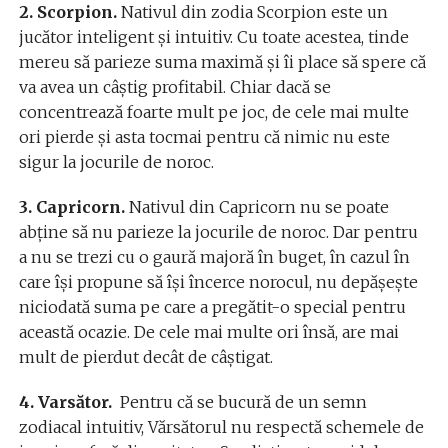
2. Scorpion.
Nativul din zodia Scorpion este un
jucător inteligent şi intuitiv. Cu toate acestea, tinde
mereu să parieze suma maximă şi îi place să spere că
va avea un câştig profitabil. Chiar dacă se
concentrează foarte mult pe joc, de cele mai multe
ori pierde și asta tocmai pentru că nimic nu este
sigur la jocurile de noroc.
3. Capricorn.
Nativul din Capricorn nu se poate
abține să nu parieze la jocurile de noroc. Dar pentru
a nu se trezi cu o gaură majoră în buget, în cazul în
care îşi propune să îşi încerce norocul, nu depăşește
niciodată suma pe care a pregătit-o special pentru
această ocazie. De cele mai multe ori însă, are mai
mult de pierdut decât de câștigat.
4. Varsător.
Pentru că se bucură de un semn
zodiacal intuitiv, Vărsătorul nu respectă schemele de