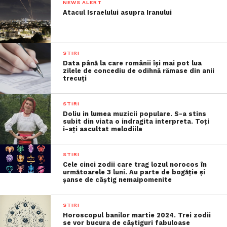
NEWS ALERT
Atacul Israelului asupra Iranului
STIRI
Data până la care românii îşi mai pot lua
zilele de concediu de odihnă rămase din anii
trecuţi
STIRI
Doliu in lumea muzicii populare. S-a stins
subit din viata o indragita interpreta. Toți
i-ați ascultat melodiile
STIRI
Cele cinci zodii care trag lozul norocos în
următoarele 3 luni. Au parte de bogăție și
șanse de câștig nemaipomenite
STIRI
Horoscopul banilor martie 2024. Trei zodii
se vor bucura de câștiguri fabuloase