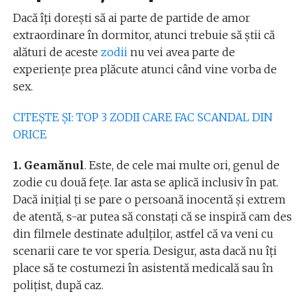
Dacă îți dorești să ai parte de partide de amor
extraordinare în dormitor, atunci trebuie să știi că
alături de aceste
zodii
nu vei avea parte de
experiențe prea plăcute atunci când vine vorba de
sex.
CITEȘTE ȘI: TOP 3 ZODII CARE FAC SCANDAL DIN
ORICE
1. Geamănul
. Este, de cele mai multe ori, genul de
zodie cu două fețe. Iar asta se aplică inclusiv în pat.
Dacă inițial ți se pare o persoană inocentă și extrem
de atentă, s-ar putea să constați că se inspiră cam des
din filmele destinate adulților, astfel că va veni cu
scenarii care te vor speria. Desigur, asta dacă nu îți
place să te costumezi în asistentă medicală sau în
polițist, după caz.