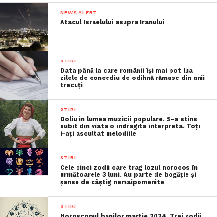
NEWS ALERT
Atacul Israelului asupra Iranului
STIRI
Data până la care românii îşi mai pot lua
zilele de concediu de odihnă rămase din anii
trecuţi
STIRI
Doliu in lumea muzicii populare. S-a stins
subit din viata o indragita interpreta. Toți
i-ați ascultat melodiile
STIRI
Cele cinci zodii care trag lozul norocos în
următoarele 3 luni. Au parte de bogăție și
șanse de câștig nemaipomenite
STIRI
Horoscopul banilor martie 2024. Trei zodii