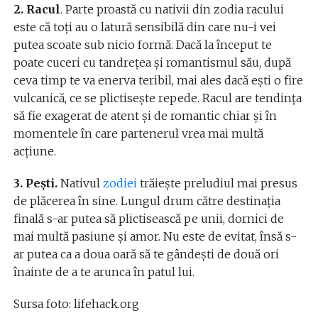
2. Racul
. Parte proastă cu nativii din zodia racului
este că toți au o latură sensibilă din care nu-i vei
putea scoate sub nicio formă. Dacă la început te
poate cuceri cu tandrețea și romantismul său, după
ceva timp te va enerva teribil, mai ales dacă ești o fire
vulcanică, ce se plictisește repede. Racul are tendința
să fie exagerat de atent și de romantic chiar și în
momentele în care partenerul vrea mai multă
acțiune.
3. Pești.
Nativul
zodiei
trăiește preludiul mai presus
de plăcerea în sine. Lungul drum către destinația
finală s-ar putea să plictisească pe unii, dornici de
mai multă pasiune și amor. Nu este de evitat, însă s-
ar putea ca a doua oară să te gândești de două ori
înainte de a te arunca în patul lui.
Sursa foto: lifehack.org