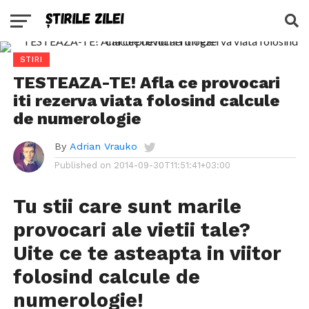
STIRI
TESTEAZA-TE! Afla ce provocari
iti rezerva viata folosind calcule
de numerologie
By
Adrian Vrauko
Published on
2014-09-30T11:51:41+03:00
Tu stii care sunt marile
provocari ale vietii tale?
Uite ce te asteapta in viitor
folosind calcule de
numerologie!