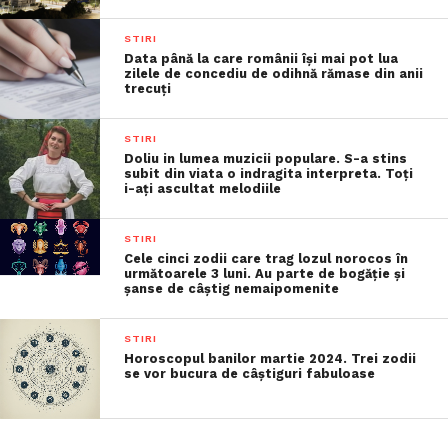
STIRI
Data până la care românii îşi mai pot lua
zilele de concediu de odihnă rămase din anii
trecuţi
STIRI
Doliu in lumea muzicii populare. S-a stins
subit din viata o indragita interpreta. Toți
i-ați ascultat melodiile
STIRI
Cele cinci zodii care trag lozul norocos în
următoarele 3 luni. Au parte de bogăție și
șanse de câștig nemaipomenite
STIRI
Horoscopul banilor martie 2024. Trei zodii
se vor bucura de câștiguri fabuloase