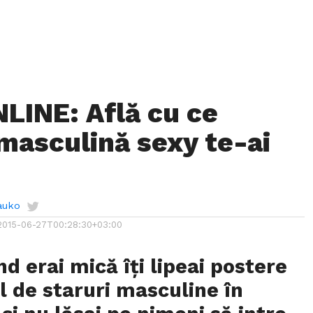
LINE: Află cu ce
masculină sexy te-ai
auko
2015-06-27T00:28:30+03:00
nd erai mică îți lipeai postere
ul de staruri masculine în