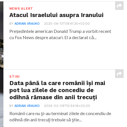
NEWS ALERT
Atacul Israelului asupra Iranului
BY
ADRIAN VRAUKO
2025-06-13T08:41:30+03:00
Președintele american Donald Trump a vorbit recent
cu Fox News despre atacuri. El a declarat că...
STIRI
Data până la care românii îşi mai
pot lua zilele de concediu de
odihnă rămase din anii trecuţi
BY
ADRIAN VRAUKO
2024-03-09T10:54:16+02:00
Românii care nu şi-au terminat zilele de concendiu de
odihnă din anii trecuţi trebuie să ştie...