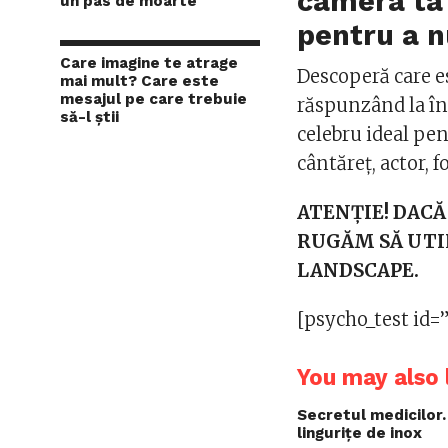
camera ta 
un pas de moarte
pentru a n
Care imagine te atrage
Descoperă care es
mai mult? Care este
mesajul pe care trebuie
răspunzând la înt
să-l știi
celebru ideal pen
cântăreț, actor, 
ATENŢIE! DACĂ
RUGĂM SĂ UTI
LANDSCAPE.
[psycho_test id=
You may also l
Secretul medicilor.
lingurițe de inox