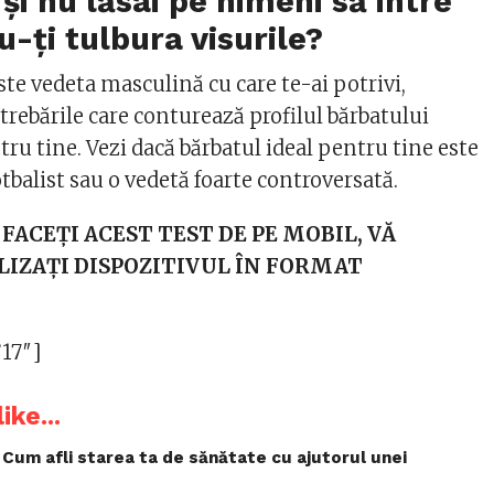
și nu lăsai pe nimeni să intre
u-ți tulbura visurile?
te vedeta masculină cu care te-ai potrivi,
rebările care conturează profilul bărbatului
tru tine. Vezi dacă bărbatul ideal pentru tine este
fotbalist sau o vedetă foarte controversată.
 FACEŢI ACEST TEST DE PE MOBIL, VĂ
LIZAŢI DISPOZITIVUL ÎN FORMAT
”17″]
ike...
 Cum afli starea ta de sănătate cu ajutorul unei