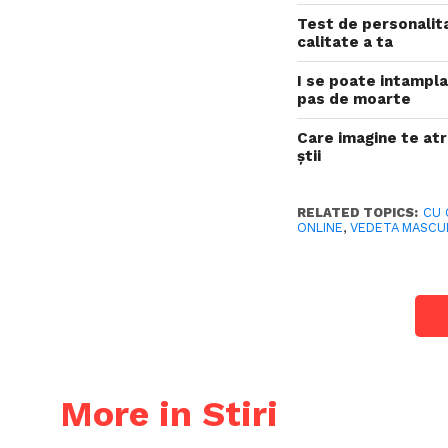
Test de personalita
calitate a ta
I se poate intampla
pas de moarte
Care imagine te at
știi
RELATED TOPICS:
CU 
ONLINE
,
VEDETA MASCU
More in Stiri