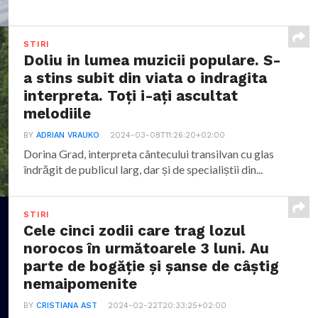
STIRI
Doliu in lumea muzicii populare. S-
a stins subit din viata o indragita
interpreta. Toți i-ați ascultat
melodiile
BY
ADRIAN VRAUKO
2024-03-08T11:26:20+02:00
Dorina Grad, interpreta cântecului transilvan cu glas
îndrăgit de publicul larg, dar și de specialiștii din...
STIRI
Cele cinci zodii care trag lozul
norocos în următoarele 3 luni. Au
parte de bogăție și șanse de câștig
nemaipomenite
BY
CRISTIANA AST
2024-02-22T20:33:25+02:00