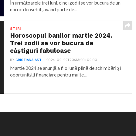
În următoarele trei luni, cinci zodii se vor bucura de un
noroc deosebit, având parte de...
STIRI
Horoscopul banilor martie 2024.
Trei zodii se vor bucura de
câștiguri fabuloase
BY
CRISTIANA AST
2024-02-22T20:33:20+02:00
Martie 2024 se anunță a fi o lună plină de schimbări și
oportunități financiare pentru multe...