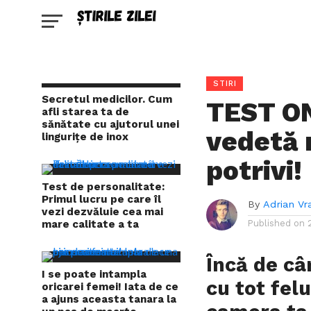
STIRI
Secretul medicilor. Cum
TEST ON
afli starea ta de
sănătate cu ajutorul unei
vedetă 
lingurițe de inox
potrivi!
Test de personalitate:
Primul lucru pe care îl
By
Adrian Vr
vezi dezvăluie cea mai
mare calitate a ta
Published on
Încă de câ
I se poate intampla
cu tot fel
oricarei femei! Iata de ce
a ajuns aceasta tanara la