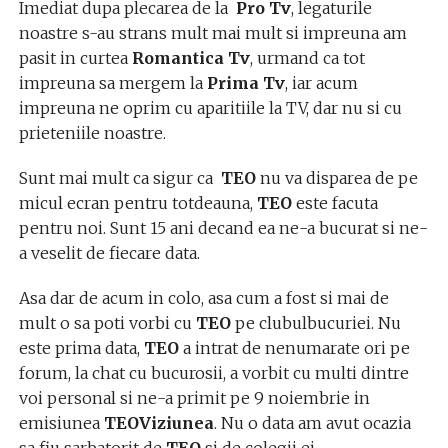
Imediat dupa plecarea de la
Pro Tv
, legaturile
noastre s-au strans mult mai mult si impreuna am
pasit in curtea
Romantica Tv
, urmand ca tot
impreuna sa mergem la
Prima Tv
, iar acum
impreuna ne oprim cu aparitiile la TV, dar nu si cu
prieteniile noastre.
Sunt mai mult ca sigur ca
TEO
nu va disparea de pe
micul ecran pentru totdeauna,
TEO
este facuta
pentru noi. Sunt 15 ani decand ea ne-a bucurat si ne-
a veselit de fiecare data.
Asa dar de acum in colo, asa cum a fost si mai de
mult o sa poti vorbi cu
TEO
pe clubulbucuriei. Nu
este prima data,
TEO
a intrat de nenumarate ori pe
forum, la chat cu bucurosii, a vorbit cu multi dintre
voi personal si ne-a primit pe 9 noiembrie in
emisiunea
TEOViziunea
. Nu o data am avut ocazia