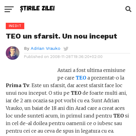
INEDIT
TEO un sfarsit. Un nou inceput
By
Adrian Vrauko
Published on
2008-11-28T19:36:20+02:00
Astazi a fost ultima emisiune
pe care
TEO
a prezentat-o la
Prima Tv
. Este un sfarsit, dar acest sfarsit face loc
unui nou inceput. O stiu pe
TEO
de foarte multi ani,
iar de 2 am ocazia sa pot vorbi cu ea. Sunt Adrian
Vrauko, un baiat de 18 ani din Arad care a creat aces
loc unde sunteti acum, in primul rand pentru
TEO
si
in cel de-al doilea pentru oamenii ce o iubesc sau
pentru cei ce au ceva de spus in legatura cu ea.