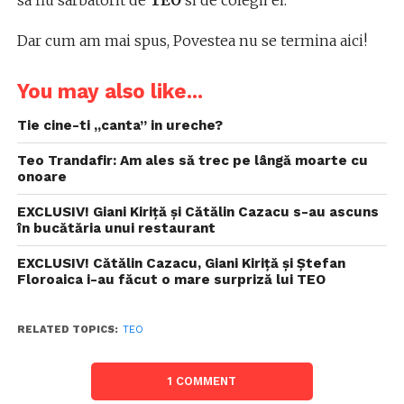
sa fiu sarbatorit de
TEO
si de colegii ei.
Dar cum am mai spus, Povestea nu se termina aici!
You may also like...
Tie cine-ti „canta” in ureche?
Teo Trandafir: Am ales să trec pe lângă moarte cu
onoare
EXCLUSIV! Giani Kiriță și Cătălin Cazacu s-au ascuns
în bucătăria unui restaurant
EXCLUSIV! Cătălin Cazacu, Giani Kiriță și Ștefan
Floroaica i-au făcut o mare surpriză lui TEO
RELATED TOPICS:
TEO
1 COMMENT