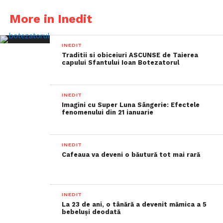
More in Inedit
INEDIT
Traditii si obiceiuri ASCUNSE de Taierea
capului Sfantului Ioan Botezatorul
INEDIT
Imagini cu Super Luna Sângerie: Efectele
fenomenului din 21 ianuarie
INEDIT
Cafeaua va deveni o băutură tot mai rară
INEDIT
La 23 de ani, o tânără a devenit mămica a 5
bebeluși deodată