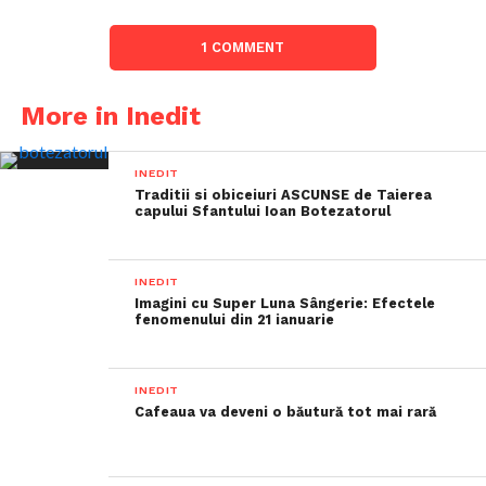
1 COMMENT
More in Inedit
INEDIT
Traditii si obiceiuri ASCUNSE de Taierea
capului Sfantului Ioan Botezatorul
INEDIT
Imagini cu Super Luna Sângerie: Efectele
fenomenului din 21 ianuarie
INEDIT
Cafeaua va deveni o băutură tot mai rară