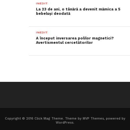
INEDIT
La 23 de ani, o tânără a devenit mămica a 5
bebeluși deodată
INEDIT
A început inversarea polilor magnetici?
Avertismentul cercetătorilor
Copyright © 2016 Click Mag Theme. Theme by MVP Themes, powered by
WordPress.