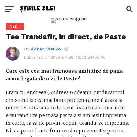
INEDIT
Teo Trandafir, in direct, de Paste
By
Adrian Vrauko
Published on
2008-04-28T16:32:24+03:00
Care este cea mai frumoasa amintire de pana
acum legata de o zi de Paste?
Eram cu Andreea (Andreea Godeanu, producatorul
emisiunii si cea mai buna prietena a mea) acasa la
mine, terminaseram de facut toata treaba, bucatele
erau randuite pe masa pascala si am iesit impreuna
in curte, ca sa ne privim copiii jucandu-se impreuna.
Ni s-a parut foarte frumos si reprezentativ pentru