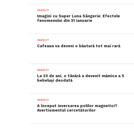
INEDIT
Imagini cu Super Luna Sângerie: Efectele
fenomenului din 21 ianuarie
INEDIT
Cafeaua va deveni o băutură tot mai rară
INEDIT
La 23 de ani, o tânără a devenit mămica a 5
bebeluși deodată
INEDIT
A început inversarea polilor magnetici?
Avertismentul cercetătorilor