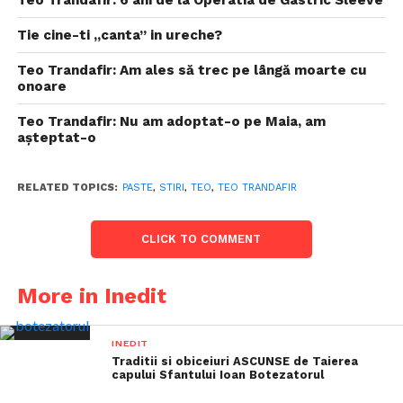
Teo Trandafir: 6 ani de la Operatia de Gastric Sleeve
Tie cine-ti „canta” in ureche?
Teo Trandafir: Am ales să trec pe lângă moarte cu
onoare
Teo Trandafir: Nu am adoptat-o pe Maia, am
așteptat-o
RELATED TOPICS:
PASTE
,
STIRI
,
TEO
,
TEO TRANDAFIR
CLICK TO COMMENT
More in Inedit
INEDIT
Traditii si obiceiuri ASCUNSE de Taierea
capului Sfantului Ioan Botezatorul