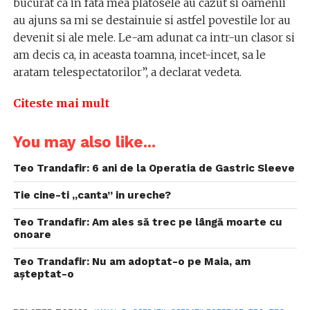
bucurat ca in fata mea platosele au cazut si oamenii
au ajuns sa mi se destainuie si astfel povestile lor au
devenit si ale mele. Le-am adunat ca intr-un clasor si
am decis ca, in aceasta toamna, incet-incet, sa le
aratam telespectatorilor”, a declarat vedeta.
Citeste mai mult
You may also like...
Teo Trandafir: 6 ani de la Operatia de Gastric Sleeve
Tie cine-ti „canta” in ureche?
Teo Trandafir: Am ales să trec pe lângă moarte cu
onoare
Teo Trandafir: Nu am adoptat-o pe Maia, am
așteptat-o