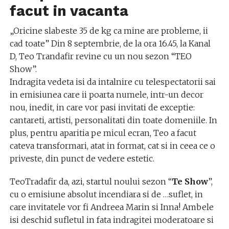
facut in vacanta
„Oricine slabeste 35 de kg ca mine are probleme, ii
cad toate” Din 8 septembrie, de la ora 16.45, la Kanal
D, Teo Trandafir revine cu un nou sezon “TEO
Show”.
Indragita vedeta isi da intalnire cu telespectatorii sai
in emisiunea care ii poarta numele, intr-un decor
nou, inedit, in care vor pasi invitati de exceptie:
cantareti, artisti, personalitati din toate domeniile. In
plus, pentru aparitia pe micul ecran, Teo a facut
cateva transformari, atat in format, cat si in ceea ce o
priveste, din punct de vedere estetic.
TeoTradafir da, azi, startul noului sezon “
Te Show
”,
cu o emisiune absolut incendiara si de …suflet, in
care invitatele vor fi Andreea Marin si Inna! Ambele
isi deschid sufletul in fata indragitei moderatoare si