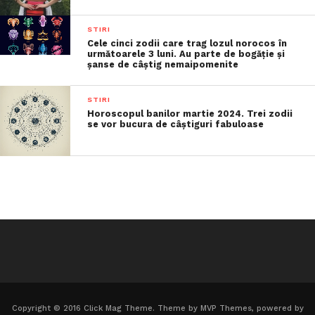
STIRI
Cele cinci zodii care trag lozul norocos în
următoarele 3 luni. Au parte de bogăție și
șanse de câștig nemaipomenite
STIRI
Horoscopul banilor martie 2024. Trei zodii
se vor bucura de câștiguri fabuloase
Copyright © 2016 Click Mag Theme. Theme by MVP Themes, powered by