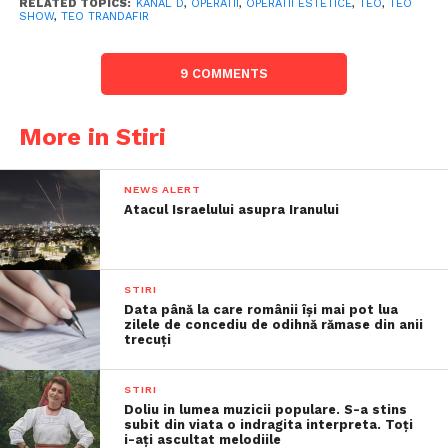
RELATED TOPICS:
KANAL D
,
OPERATII
,
OPERATII ESTETICE
,
TEO
,
TEO
SHOW
,
TEO TRANDAFIR
9 COMMENTS
More in Stiri
NEWS ALERT
Atacul Israelului asupra Iranului
STIRI
Data până la care românii îşi mai pot lua
zilele de concediu de odihnă rămase din anii
trecuţi
STIRI
Doliu in lumea muzicii populare. S-a stins
subit din viata o indragita interpreta. Toți
i-ați ascultat melodiile