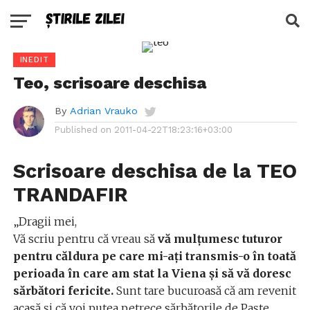
INEDIT
Teo, scrisoare deschisa
By
Adrian Vrauko
Published on
2011-04-22T18:23:16+03:00
Scrisoare deschisa de la TEO
TRANDAFIR
„Dragii mei,
Vă scriu pentru că vreau să
vă mulţumesc tuturor
pentru căldura pe care mi-aţi transmis-o în toată
perioada în care am stat la Viena şi să vă doresc
sărbători fericite.
Sunt tare bucuroasă că am revenit
acasă şi că voi putea petrece sărbătorile de Paşte