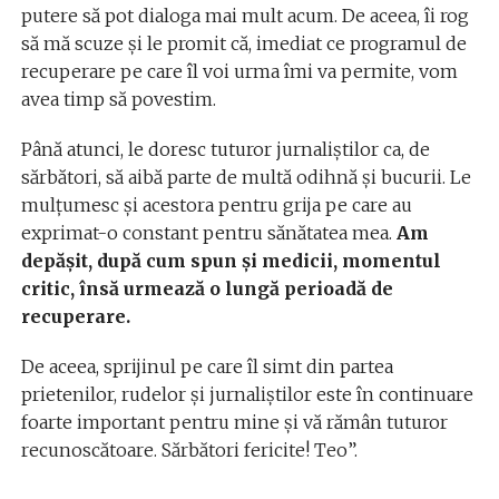
putere să pot dialoga mai mult acum. De aceea, îi rog
să mă scuze şi le promit că, imediat ce programul de
recuperare pe care îl voi urma îmi va permite, vom
avea timp să povestim.
Până atunci, le doresc tuturor jurnaliştilor ca, de
sărbători, să aibă parte de multă odihnă şi bucurii. Le
mulţumesc şi acestora pentru grija pe care au
exprimat-o constant pentru sănătatea mea.
Am
depăşit, după cum spun şi medicii, momentul
critic, însă urmează o lungă perioadă de
recuperare.
De aceea, sprijinul pe care îl simt din partea
prietenilor, rudelor şi jurnaliştilor este în continuare
foarte important pentru mine şi vă rămân tuturor
recunoscătoare. Sărbători fericite! Teo”.