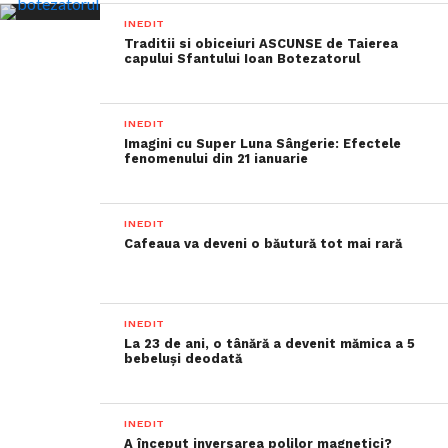
INEDIT
Traditii si obiceiuri ASCUNSE de Taierea
capului Sfantului Ioan Botezatorul
INEDIT
Imagini cu Super Luna Sângerie: Efectele
fenomenului din 21 ianuarie
INEDIT
Cafeaua va deveni o băutură tot mai rară
INEDIT
La 23 de ani, o tânără a devenit mămica a 5
bebeluși deodată
INEDIT
A început inversarea polilor magnetici?