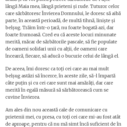
lângă Maia mea, lângă prieteni şi rude. Tuturor celor
care sărbătoresc Învierea Domnului, le doresc să aibă
parte, în această perioadă, de multă tihnă, linişte şi
belşug. Trăim într-o ţară, nu foarte bogată azi, dar
foarte frumoasă. Cred eu că aceste locuri minunate
merită, măcar de sărbătorile pascale, să fie populate
de oameni solidari unii cu alţii, de oameni care
încearcă, fiecare, să aducă o bucurie celui de lângă el.
De aceea, îmi doresc ca toţi cei care au mai mult
belşug astăzi să încerce, în aceste zile, să-l împartă
câte puţin şi cu cei care sunt mai amărâţi, dar care
merită în egală măsură să sărbătorească cum se
cuvine Învierea.
Am ales din nou această cale de comunicare cu
prietenii mei, cu presa, cu toţi cei care mi-au fost atât
de aproape, pentru că nu mă simt încă suficient de în