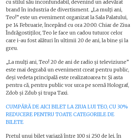
cu stilul său inconfundabil, devenind un adevărat
brand în industria de divertisment. „La mulți ani,
Teo!” este un eveniment organizat la Sala Palatului,
pe 14 Februarie, începând cu ora 20:00. Chiar de Ziua
Îndrăgostiților, Teo le face un cadou tuturor celor
care i-au fost alături în ultimii 20 de ani, la bine și la
greu.
„La mulți ani, Teo! 20 de ani de radio și televiziune”
este mai degrabă un eveniment creat pentru public,
deși vedeta principală este realizatoarea tv. Și asta
pentru că, pentru public vor urca pe scenă Holograf,
Zdob și Zdub și trupa Taxi.
CUMPĂRĂ DE AICI BILET LA ZIUA LUI TEO, CU 30%
REDUCERE PENTRU TOATE CATEGORIILE DE
BILETE
Prețul unui bilet variază între 100 și 250 de lei, în