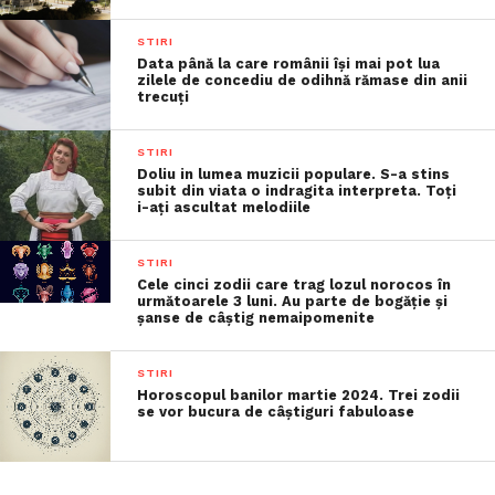
STIRI
Data până la care românii îşi mai pot lua
zilele de concediu de odihnă rămase din anii
trecuţi
STIRI
Doliu in lumea muzicii populare. S-a stins
subit din viata o indragita interpreta. Toți
i-ați ascultat melodiile
STIRI
Cele cinci zodii care trag lozul norocos în
următoarele 3 luni. Au parte de bogăție și
șanse de câștig nemaipomenite
STIRI
Horoscopul banilor martie 2024. Trei zodii
se vor bucura de câștiguri fabuloase