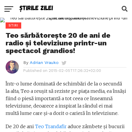
STIRI
Teo sărbătorește 20 de ani de
radio și televiziune printr-un
spectacol grandios!
By
Adrian Vrauko
Published on
2015-02-05T17:26:32+02:00
Într-o lume dominată de schimbări de la o secundă
la alta, Teo a reușit să reziste pe piața media, ea însăși
fiind o piesă importantă a tot ceea ce înseamnă
televiziune, deoarece a inspirat la rândul ei mai
multă lume care și-a dorit o carieră în televiziune.
De 20 de ani
Teo Trandafir
aduce zâmbete și bucurii