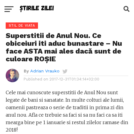
STIL DE VIATA
Superstitii de Anul Nou. Ce
obiceiuri iti aduc bunastare – Nu
face ASTA mai ales dacă sunt de
culoare ROȘIE
By
Adrian Vrauko
Published on
2017-12-31T01:34:14+02:00
Cele mai cunoscute superstitii de Anul Nou sunt
legate de bani si sanatate. In multe colturi ale lumii,
oamenii pastreaza o serie de traditii in prima zi din
anul nou. Afla ce trebuie sa faci si sa nu faci ca sa iti
mearga bine pe 1 ianuarie si restul zilelor ramase din
2018!