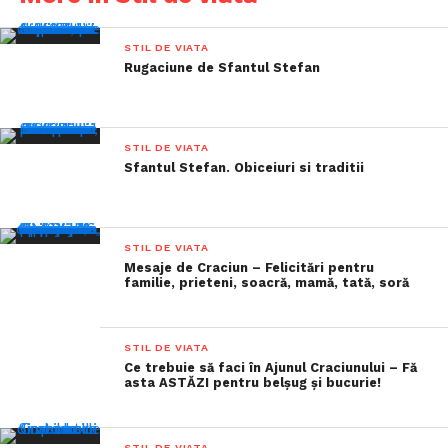
STIL DE VIATA
Rugaciune de Sfantul Stefan
STIL DE VIATA
Sfantul Stefan. Obiceiuri si traditii
STIL DE VIATA
Mesaje de Craciun – Felicitări pentru
familie, prieteni, soacră, mamă, tată, soră
STIL DE VIATA
Ce trebuie să faci în Ajunul Craciunului – Fă
asta ASTĂZI pentru belșug și bucurie!
STIL DE VIATA