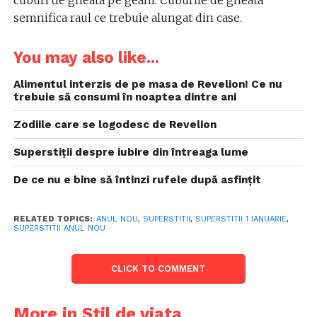
cuburi de gheata pe geam. Cuburile de gheata
semnifica raul ce trebuie alungat din case.
You may also like...
Alimentul interzis de pe masa de Revelion! Ce nu
trebuie să consumi în noaptea dintre ani
Zodiile care se logodesc de Revelion
Superstiții despre iubire din întreaga lume
De ce nu e bine să întinzi rufele după asfințit
RELATED TOPICS:
ANUL NOU
,
SUPERSTITII
,
SUPERSTITII 1 IANUARIE
,
SUPERSTITII ANUL NOU
CLICK TO COMMENT
More in Stil de viata