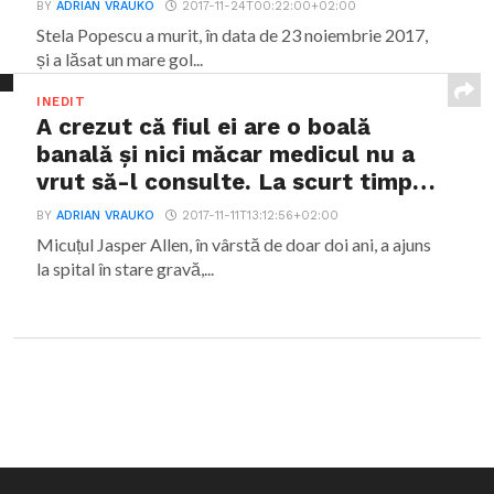
BY
ADRIAN VRAUKO
2017-11-24T00:22:00+02:00
Stela Popescu a murit, în data de 23 noiembrie 2017,
și a lăsat un mare gol...
INEDIT
A crezut că fiul ei are o boală
banală și nici măcar medicul nu a
vrut să-l consulte. La scurt timp…
BY
ADRIAN VRAUKO
2017-11-11T13:12:56+02:00
Micuțul Jasper Allen, în vârstă de doar doi ani, a ajuns
la spital în stare gravă,...