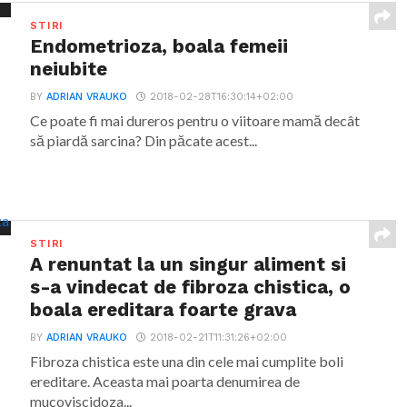
STIRI
Endometrioza, boala femeii
neiubite
BY
ADRIAN VRAUKO
2018-02-28T16:30:14+02:00
Ce poate fi mai dureros pentru o viitoare mamă decât
să piardă sarcina? Din păcate acest...
STIRI
A renuntat la un singur aliment si
s-a vindecat de fibroza chistica, o
boala ereditara foarte grava
BY
ADRIAN VRAUKO
2018-02-21T11:31:26+02:00
Fibroza chistica este una din cele mai cumplite boli
ereditare. Aceasta mai poarta denumirea de
mucoviscidoza...