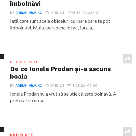
îmbolnăvi
BY
ADRIAN VRAUKO
2018-04-19T15:48:22+03:00
Iată care sunt acele obiceiuri culinare care te pot
îmbolnăvi. Multe persoane le fac, fără a...
STIRILE ZILEI
De ce Ionela Prodan și-a ascuns
boala
BY
ADRIAN VRAUKO
2018-04-17T18:25:23+03:00
Ionela Prodan nu a vrut să se știe că este bolnavă. A
preferat să nu se...
NATURISTE