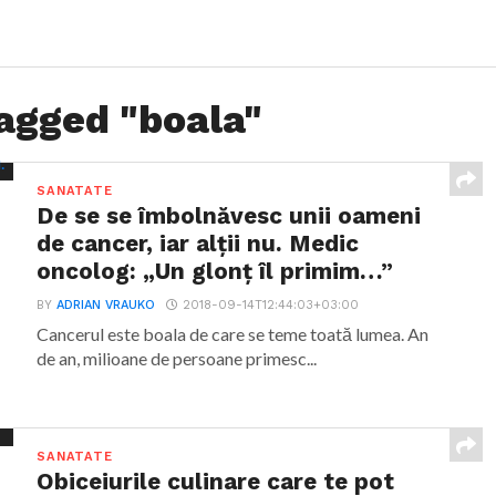
tagged "boala"
SANATATE
De se se îmbolnăvesc unii oameni
de cancer, iar alții nu. Medic
oncolog: „Un glonț îl primim…”
BY
ADRIAN VRAUKO
2018-09-14T12:44:03+03:00
Cancerul este boala de care se teme toată lumea. An
de an, milioane de persoane primesc...
SANATATE
Obiceiurile culinare care te pot