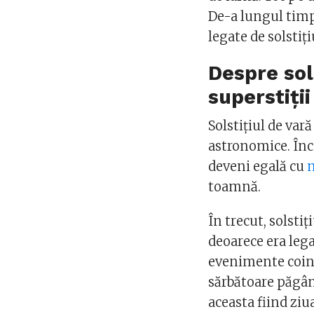
De-a lungul timpu
legate de solstiți
Despre sols
superstiții
Solstițiul de va
astronomice. Înc
deveni egală cu
toamnă.
În trecut, solsti
deoarece era lega
evenimente coinc
sărbătoare păgân
aceasta fiind ziu