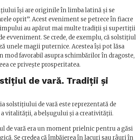
ului își are originile în limba latină și se
rele oprit”. Acest eveniment se petrece în fiacre
impului au apărut mai multe tradiții și supertiții
 de evveniment. Se crede, de exemplu, că solstițiul
ză unele magii puternice. Acestea își pot lăsa
 mod favorabil asupra schimbărilor în dragoste,
eea ce privește prosperitatea.
tițiul de vară. Tradiții și
ia solstițiului de vară este reprezentată de
 vitalității, a belșugului și a creativității.
țiul de vară era un moment prielnic pentru a găsi
agică. Se credea că îmbăierea în lacuri sau râuri în