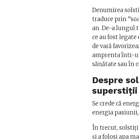
Denumirea solstiți
traduce prin ”soa
an. De-a lungul t
ce au fost legate
de vară favorizea
amprenta într-un
sănătate sau în c
Despre sols
superstiții
Se crede că energ
energia pasiunii, a
În trecut, solsti
și a folosi apa m