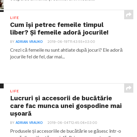
LIFE
Cum își petrec femeile timpul
liber? Și femeile adoră jocurile!
BY
ADRIAN VRAUKO
2019-06-19T11:43:55+03:00
Crezi că femeile nu sunt ahtiate după jocuri? Ele adoră
jocurile fel de fel, dar mai...
LIFE
Lucruri și accesorii de bucătărie
care fac munca unei gospodine mai
ușoară
BY
ADRIAN VRAUKO
2019-06-04T12:45:06+03:00
Produsele și accesoriile de bucătărie se găsesc într-o