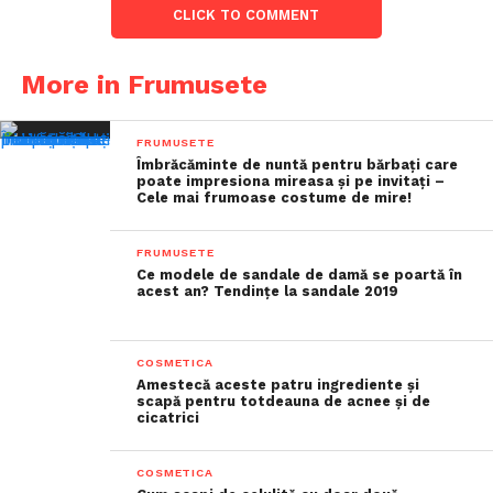
CLICK TO COMMENT
More in Frumusete
FRUMUSETE
Îmbrăcăminte de nuntă pentru bărbați care
poate impresiona mireasa și pe invitați –
Cele mai frumoase costume de mire!
FRUMUSETE
Ce modele de sandale de damă se poartă în
acest an? Tendințe la sandale 2019
COSMETICA
Amestecă aceste patru ingrediente și
scapă pentru totdeauna de acnee și de
cicatrici
COSMETICA