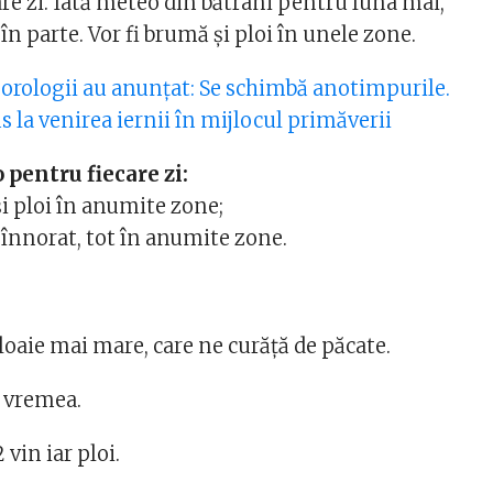
are zi. Iată meteo din bătrâni pentru luna mai,
 în parte. Vor fi brumă și ploi în unele zone.
orologii au anunțat: Se schimbă anotimpurile.
s la venirea iernii în mijlocul primăverii
pentru fiecare zi:
i ploi în anumite zone;
 înnorat, tot în anumite zone.
loaie mai mare, care ne curăță de păcate.
ă vremea.
 vin iar ploi.