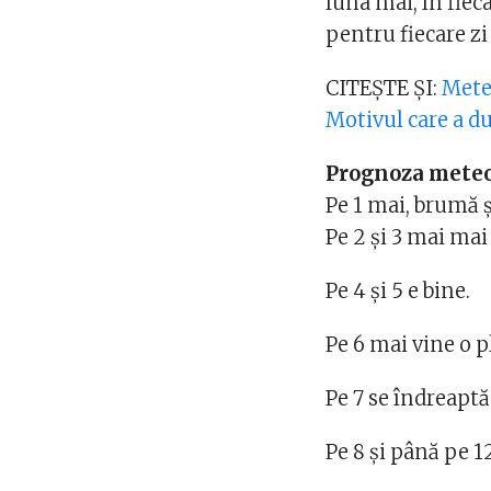
luna mai, în fiec
pentru fiecare zi
CITEȘTE ȘI:
Mete
Motivul care a du
Prognoza meteo 
Pe 1 mai, brumă ș
Pe 2 și 3 mai mai
Pe 4 și 5 e bine.
Pe 6 mai vine o p
Pe 7 se îndreapt
Pe 8 și până pe 12