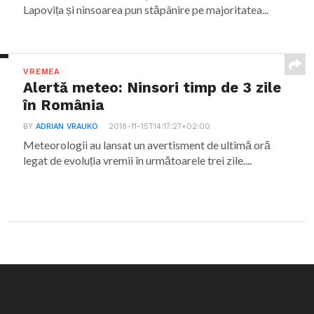
Lapovița și ninsoarea pun stăpânire pe majoritatea...
VREMEA
Alertă meteo: Ninsori timp de 3 zile
în România
BY
ADRIAN VRAUKO
2018-11-15T14:17:27+02:00
Meteorologii au lansat un avertisment de ultimă oră
legat de evoluția vremii în următoarele trei zile....