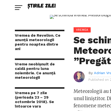
VREMEA
Vremea de Revelion. Ce
Se schi
anunță meteorologii
pentru noaptea dintre
Meteoro
ani
”Pregăti
Vreme neobișnuit de
caldă pentru luna
noiembrie. Ce anunță
By
Adrian Vr
meteorologii
Published on
Meteorologii au 
Vremea pe 7 zile
(perioada 23 – 29
unul liniștitor. 
octombrie 2018). Se
fenomene meteoro
întoarce vara