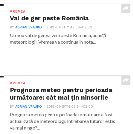
VREMEA
Val de ger peste România
BY
ADRIAN VRAUKO
2019-01-21T11:42:30+02:00
Un nou val de ger va veni peste România, anunță
meteorologii. Vremea va continua în nota...
VREMEA
Prognoza meteo pentru perioada
următoare: cât mai țin ninsorile
BY
ADRIAN VRAUKO
2019-01-15T16:05:54+02:00
Prognoza meteo pentru perioada următoare a fost
actualizată de meteorologi. Întrebarea tuturor este:
va mai ninge?...