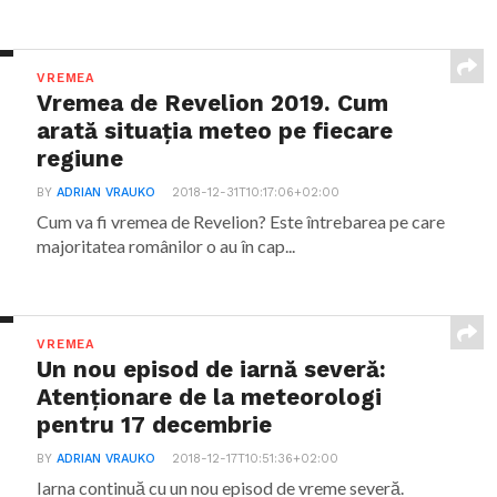
VREMEA
Vremea de Revelion 2019. Cum
arată situația meteo pe fiecare
regiune
BY
ADRIAN VRAUKO
2018-12-31T10:17:06+02:00
Cum va fi vremea de Revelion? Este întrebarea pe care
majoritatea românilor o au în cap...
VREMEA
Un nou episod de iarnă severă:
Atenționare de la meteorologi
pentru 17 decembrie
BY
ADRIAN VRAUKO
2018-12-17T10:51:36+02:00
Iarna continuă cu un nou episod de vreme severă.