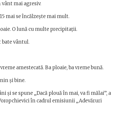
 vânt mai agresiv.
 15 mai se încălzește mai mult.
loaie. O lună cu multe precipitații.
r bate vântul.
o vreme amestecată. Ba ploaie, ba vreme bună.
enin și bine.
âni și se spune „Dacă plouă în mai, va fi mălai”, a
Voropchievici în cadrul emisiunii „Adevăruri