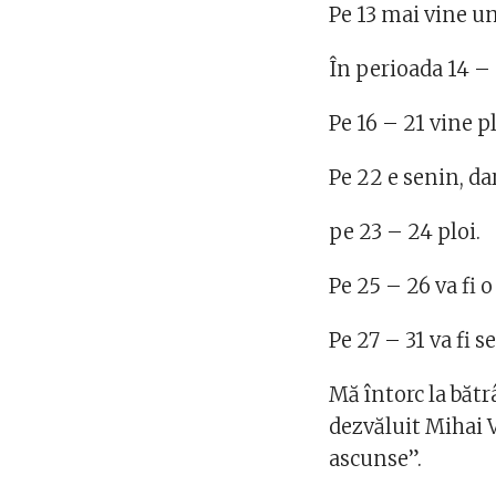
Pe 13 mai vine un
În perioada 14 –
Pe 16 – 21 vine p
Pe 22 e senin, da
pe 23 – 24 ploi.
Pe 25 – 26 va fi 
Pe 27 – 31 va fi s
Mă întorc la bătr
dezvăluit Mihai 
ascunse”.