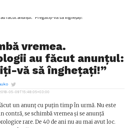
mbă vremea.
logii au făcut anunțul:
ți-vă să înghețați!”
auko
2018-05-09T15:48:05+03:00
făcut un anunț cu puțin timp în urmă. Nu este
Din contră, se schimbă vremea și se anunță
logice rare. De 40 de ani nu au mai avut loc.