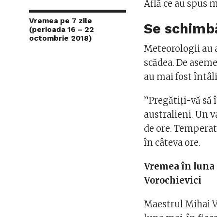
Află ce au spus m
Vremea pe 7 zile
Se schimb
(perioada 16 – 22
octombrie 2018)
Meteorologii au 
scădea. De aseme
au mai fost întâl
”Pregătiți-vă să 
australieni. Un v
de ore. Temperatu
în câteva ore.
Vremea în luna 
Vorochievici
Maestrul Mihai V