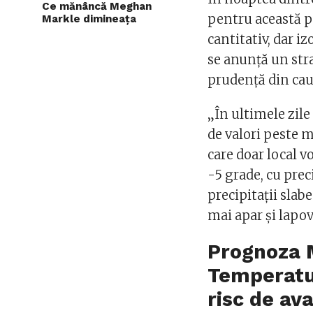
Ce mănâncă Meghan
pentru această pe
Markle dimineața
cantitativ, dar i
se anunță un str
prudență din cau
„În ultimele zile
de valori peste 
care doar local vo
-5 grade, cu prec
precipitații slab
mai apar și lapov
Prognoza 
Temperatur
risc de av