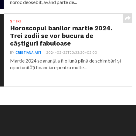
noroc deosebit, având parte de...
STIRI
Horoscopul banilor martie 2024.
Trei zodii se vor bucura de
câștiguri fabuloase
BY
CRISTIANA AST
2024-02-22T20:33:20+02:00
Martie 2024 se anunță a fi o lună plină de schimbări și
oportunități financiare pentru multe...