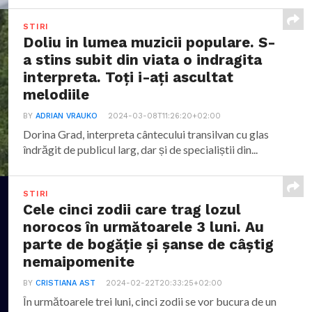
STIRI
Doliu in lumea muzicii populare. S-
a stins subit din viata o indragita
interpreta. Toți i-ați ascultat
melodiile
BY
ADRIAN VRAUKO
2024-03-08T11:26:20+02:00
Dorina Grad, interpreta cântecului transilvan cu glas
îndrăgit de publicul larg, dar și de specialiștii din...
STIRI
Cele cinci zodii care trag lozul
norocos în următoarele 3 luni. Au
parte de bogăție și șanse de câștig
nemaipomenite
BY
CRISTIANA AST
2024-02-22T20:33:25+02:00
În următoarele trei luni, cinci zodii se vor bucura de un