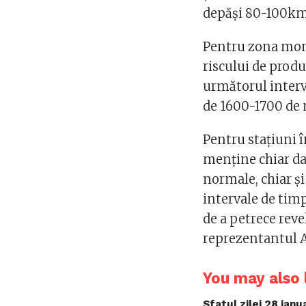
depăși 80-100km
Pentru zona mont
riscului de produ
următorul interv
de 1600-1700 de 
Pentru stațiuni î
menține chiar da
normale, chiar și
intervale de timp
de a petrece reve
reprezentantul
You may also l
Sfatul zilei 28 ian