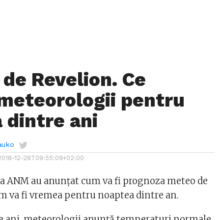
de Revelion. Ce
meteorologii pentru
 dintre ani
auko
2018-12-28T09:55:09+02:00
la ANM au anunțat cum va fi prognoza meteo de
um va fi vremea pentru noaptea dintre an.
e ani, meteorologii anunță temperaturi normale