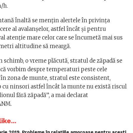
/h.
ană înaltă se mențin alertele în privința
cere al avalanșelor, astfel încât și pentru
al atenție mare celor care se încumetă mai sus
metri altitudine să meargă.
n schimb, o vreme plăcută, stratul de zăpadă se
că vorbim despre temperaturi peste cele
 în zona de munte, stratul este consistent,
 cu ninsori astfel încât la munte nu există riscul
lionul fără zăpadă”, a mai declarat
 ANM.
ike...
uarie 2019. Probleme în relațiile amoroase pentru acești