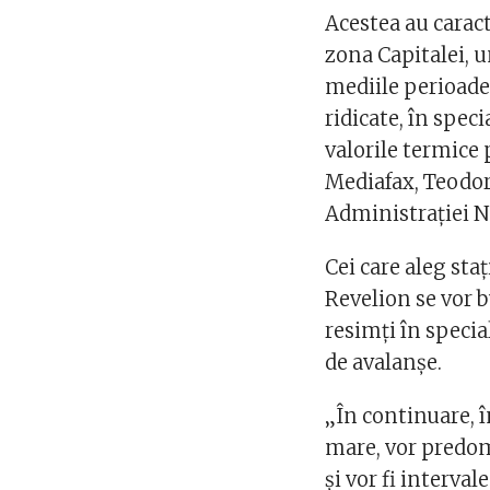
Acestea au caract
zona Capitalei, 
mediile perioade
ridicate, în spec
valorile termice 
Mediafax, Teodor
Administrației N
Cei care aleg st
Revelion se vor b
resimți în specia
de avalanșe.
„În continuare, 
mare, vor predom
și vor fi interva