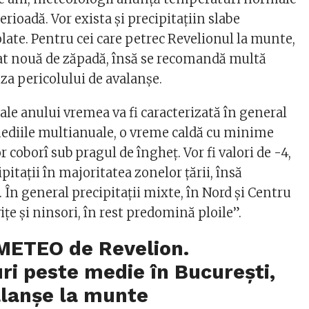
rioadă. Vor exista și precipitațiin slabe
zolate. Pentru cei care petrec Revelionul la munte,
at nouă de zăpadă, însă se recomandă multă
za pericolului de avalanșe.
 ale anului vremea va fi caracterizată în general
mediile multianuale, o vreme caldă cu minime
r coborî sub pragul de îngheț. Vor fi valori de -4,
ipitații în majoritatea zonelor țării, însă
e. În general precipitații mixte, în Nord și Centru
ițe și ninsori, în rest predomină ploile”.
METEO de Revelion.
i peste medie în București,
alanșe la munte