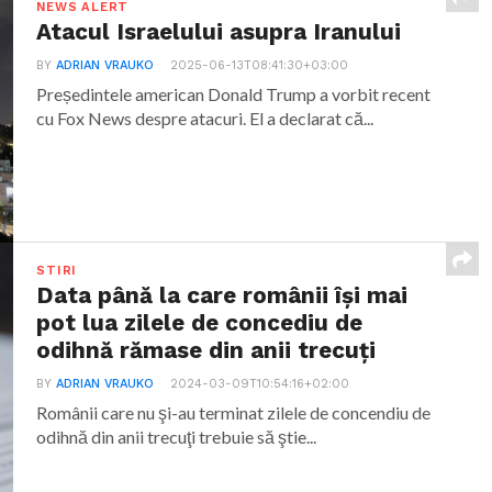
NEWS ALERT
Atacul Israelului asupra Iranului
BY
ADRIAN VRAUKO
2025-06-13T08:41:30+03:00
Președintele american Donald Trump a vorbit recent
cu Fox News despre atacuri. El a declarat că...
STIRI
Data până la care românii îşi mai
pot lua zilele de concediu de
odihnă rămase din anii trecuţi
BY
ADRIAN VRAUKO
2024-03-09T10:54:16+02:00
Românii care nu şi-au terminat zilele de concendiu de
odihnă din anii trecuţi trebuie să ştie...