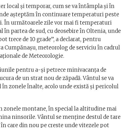
er local și temporar, cum se va întâmpla și în
unde așteptăm în continuare temperaturi peste
i. În următoarele zile vor mai fi temperaturi
ial în partea de sud, cu deosebire în Oltenia, unde
pot trece de 10 grade”, a declarat, pentru
a Cumpănașu, meteorolog de serviciu în cadrul
aționale de Meteorologie.
ațiunile pentru a-și petrece minivacanța de
ucura de un strat nou de zăpadă. Vântul se va
l în zonele înalte, acolo unde există și pericolul
în zonele montane, în special la altitudine mai
ina ninsorile. Vântul se menține destul de tare
le în care din nou pe creste unde vitezele pot