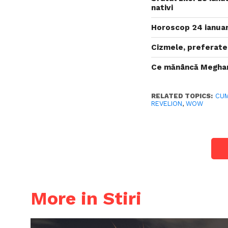
nativi
Horoscop 24 ianuari
Cizmele, preferate
Ce mănâncă Meghan
RELATED TOPICS:
CUM
REVELION
,
WOW
More in Stiri