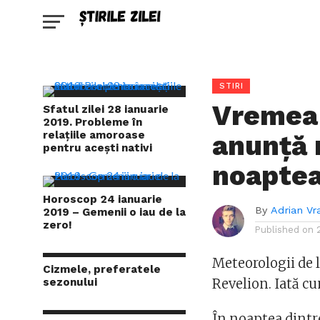
STIRI
Vremea 
Sfatul zilei 28 ianuarie
2019. Probleme în
relațiile amoroase
anunță 
pentru acești nativi
noaptea
Horoscop 24 ianuarie
By
Adrian Vr
2019 – Gemenii o iau de la
zero!
Published on
Meteorologii de 
Cizmele, preferatele
sezonului
Revelion. Iată c
În noaptea dintr