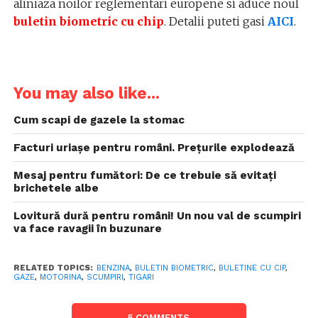
aliniaza noilor reglementari europene si aduce noul
buletin biometric cu chip
. Detalii puteti gasi
AICI
.
You may also like...
Cum scapi de gazele la stomac
Facturi uriașe pentru români. Prețurile explodează
Mesaj pentru fumători: De ce trebuie să evitați
brichetele albe
Lovitură dură pentru români! Un nou val de scumpiri
va face ravagii în buzunare
RELATED TOPICS:
BENZINA
,
BULETIN BIOMETRIC
,
BULETINE CU CIP
,
GAZE
,
MOTORINA
,
SCUMPIRI
,
TIGARI
5 COMMENTS