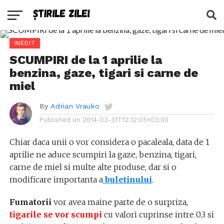
INEDIT
SCUMPIRI de la 1 aprilie la
benzina, gaze, tigari si carne de
miel
By
Adrian Vrauko
Published on
2014-03-31T12:12:05+03:00
Chiar daca unii o vor considera o pacaleala, data de 1
aprilie ne aduce scumpiri la gaze, benzina, tigari,
carne de miel si multe alte produse, dar si o
modificare importanta a
buletinului
.
Fumatorii
vor avea maine parte de o surpriza,
tigarile se vor scumpi
cu valori cuprinse intre 0.3 si