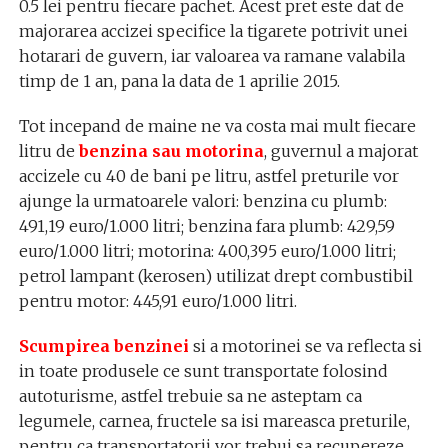
0.5 lei pentru fiecare pachet. Acest pret este dat de
majorarea accizei specifice la tigarete potrivit unei
hotarari de guvern, iar valoarea va ramane valabila
timp de 1 an, pana la data de 1 aprilie 2015.
Tot incepand de maine ne va costa mai mult fiecare
litru de
benzina sau motorina
, guvernul a majorat
accizele cu 40 de bani pe litru, astfel preturile vor
ajunge la urmatoarele valori: benzina cu plumb:
491,19 euro/1.000 litri; benzina fara plumb: 429,59
euro/1.000 litri; motorina: 400,395 euro/1.000 litri;
petrol lampant (kerosen) utilizat drept combustibil
pentru motor: 445,91 euro/1.000 litri.
Scumpirea benzinei
si a motorinei se va reflecta si
in toate produsele ce sunt transportate folosind
autoturisme, astfel trebuie sa ne asteptam ca
legumele, carnea, fructele sa isi mareasca preturile,
pentru ca transportatorii vor trebui sa recupereze