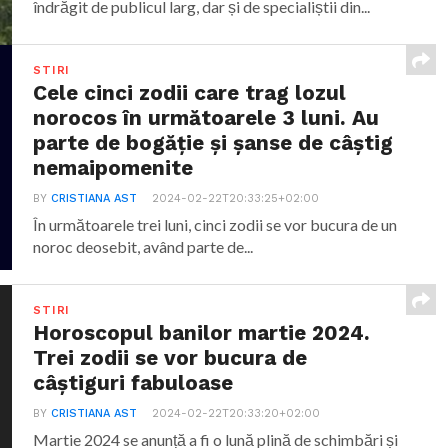
îndrăgit de publicul larg, dar și de specialiștii din...
STIRI
Cele cinci zodii care trag lozul
norocos în următoarele 3 luni. Au
parte de bogăție și șanse de câștig
nemaipomenite
BY
CRISTIANA AST
2024-02-22T20:33:25+02:00
În următoarele trei luni, cinci zodii se vor bucura de un
noroc deosebit, având parte de...
STIRI
Horoscopul banilor martie 2024.
Trei zodii se vor bucura de
câștiguri fabuloase
BY
CRISTIANA AST
2024-02-22T20:33:20+02:00
Martie 2024 se anunță a fi o lună plină de schimbări și