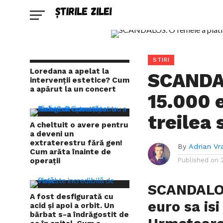
STIRI
Loredana a apelat la
SCANDAL
intervenții estetice? Cum
a apărut la un concert
15.000 e
treilea 
A cheltuit o avere pentru
a deveni un
extraterestru fără gen!
By
Adrian Vr
Cum arăta înainte de
operații
Published on
SCANDALOS
A fost desfigurată cu
euro sa isi
acid și apoi a orbit. Un
bărbat s-a îndrăgostit de