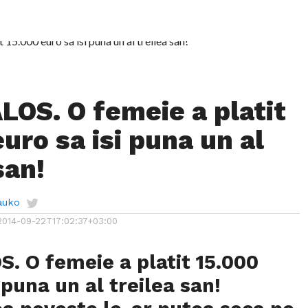
OS. O femeie a platit
uro sa isi puna un al
san!
auko
2014-09-22T17:02:37+03:00
. O femeie a platit 15.000
 puna un al treilea san!