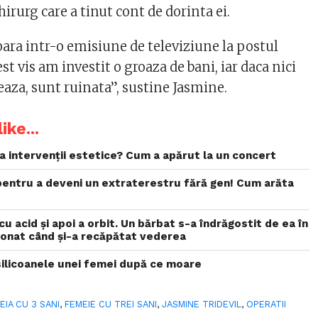
hirurg care a tinut cont de dorinta ei.
apara intr-o emisiune de televiziune la postul
t vis am investit o groaza de bani, iar daca nici
eaza, sunt ruinata”, sustine Jasmine.
ike...
a intervenții estetice? Cum a apărut la un concert
 pentru a deveni un extraterestru fără gen! Cum arăta
u acid și apoi a orbit. Un bărbat s-a îndrăgostit de ea în
ționat când și-a recăpătat vederea
silicoanele unei femei după ce moare
EIA CU 3 SANI
,
FEMEIE CU TREI SANI
,
JASMINE TRIDEVIL
,
OPERATII