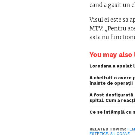
cand a gasit un c
Visul ei este sa 
MTV: „Pentru aces
asta nu function
You may also l
Loredana a apelat l
A cheltuit o avere
înainte de operații
A fost desfigurată c
spital. Cum a reac
Ce se întâmplă cu 
RELATED TOPICS:
FEM
ESTETICE
,
SILICOANE