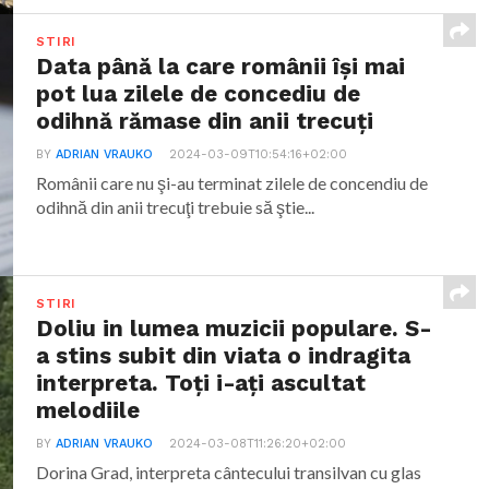
STIRI
Data până la care românii îşi mai
pot lua zilele de concediu de
odihnă rămase din anii trecuţi
BY
ADRIAN VRAUKO
2024-03-09T10:54:16+02:00
Românii care nu şi-au terminat zilele de concendiu de
odihnă din anii trecuţi trebuie să ştie...
STIRI
Doliu in lumea muzicii populare. S-
a stins subit din viata o indragita
interpreta. Toți i-ați ascultat
melodiile
BY
ADRIAN VRAUKO
2024-03-08T11:26:20+02:00
Dorina Grad, interpreta cântecului transilvan cu glas