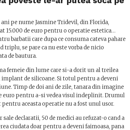
a poveste le-ar putea soca pe
 ani pe nume Jasmine Tridevil, din Florida,
dat 15.000 de euro pentru o operatie estetica…
entru barbatii care dupa ce consuma cateva pahare
ad triplu, se pare ca nu este vorba de nicio
ata de bautura.
ima femeie din lume care si-a dorit un al treilea
 implant de silicoane. Si totul pentru a deveni
iune. Timp de doi ani de zile, tanara din imagine
e euro pentru a-si vedea visul indeplinit. Drumul
 pentru aceasta operatie nu a fost unul usor.
or sale declaratii, 50 de medici au refuzat-o cand a
rea ciudata doar pentru a deveni faimoasa, pana