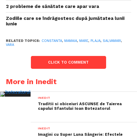
2 probleme de sănătate care apar vara
Zodiile care se îndrăgostesc după jumătatea lunii
iunie
RELATED TOPICS:
CONSTANTA
,
MAMAIA
,
MARE
,
PLAJA
,
SALVAMARI
,
VARA
CLICK TO COMMENT
More in Inedit
INEDIT
Traditii si obiceiuri ASCUNSE de Taierea
capului Sfantului Ioan Botezatorul
INEDIT
Imagini cu Super Luna Sângerie: Efectele