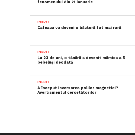
fenomenului din 21 ianuarie
INEDIT
Cafeaua va deveni o băutură tot mai rară
INEDIT
La 23 de ani, o tânără a devenit mămica a 5
bebeluși deodată
INEDIT
A început inversarea polilor magnetici?
Avertismentul cercetătorilor