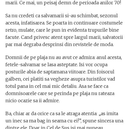
marii. Ce mai, un peisaj demn de perioada anilor 70!
Sa nu credeti ca salvamarii si-au schimbat, sezonul
acesta, infatisarea. Se poarta in continuare costumele
retro, mulate, care le pun in evidenta trupurile bine
facute. Cand privesc atent spre largul marii, salvatorii
par mai degraba desprinsi din revistele de moda.
Domnii de pe plaja nu au avut ce admira: anul acesta,
fetele-salvamar se lasa asteptate. Isi vor ocupa
posturile abia de saptamana viitoare. Din foisorul
galben, cei platiti sa vegheze asupra turistilor vad
totul pana in cel mai mic detaliu. Asa se face ca
domnisoarele care se perinda pe plaja nu rateaza
nicio ocazie sa ii admire.
Ba, chiar ar da orice ca sa le atraga atentia: „as imita
un inec sa ma bag in seama cu ei!”, spune sincera una
dintre ele. Doar in Cel de Sus isi mai puneau