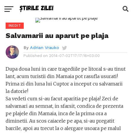
INEDIT
Salvamarii au aparut pe plaja
By
Adrian Vrauko
Published on
2014-07-02T17:17:16+03:00
Dupa doua luni in care tragediile pe litoral s-au tinut
lant, acum turistii din Mamaia pot rasufla usurati!
Prima zi din luna lui Cuptor a inceput cu salvamarii
la datorie!
Sa vedeti cum si-au facut aparitia pe plaja! Zeci de
salvamari au semnat, in sfarsit, condica de prezenta
pe plajele din Mamaia, inca de la prima ora a
diminetii. Au scos caiacele pe apa, si-au pregatit
barcile, apoi au trecut la o alergare usoara pe malul