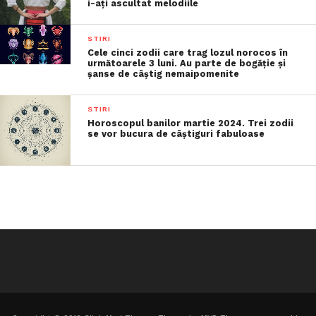
i-ați ascultat melodiile
STIRI
Cele cinci zodii care trag lozul norocos în
următoarele 3 luni. Au parte de bogăție și
șanse de câștig nemaipomenite
STIRI
Horoscopul banilor martie 2024. Trei zodii
se vor bucura de câștiguri fabuloase