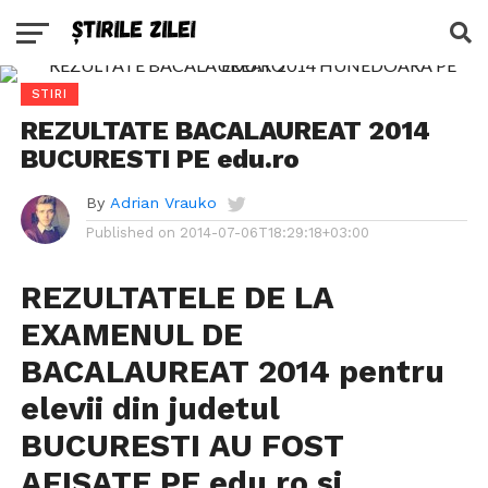
STIRI
REZULTATE BACALAUREAT 2014
BUCURESTI PE edu.ro
By
Adrian Vrauko
Published on
2014-07-06T18:29:18+03:00
REZULTATELE DE LA
EXAMENUL DE
BACALAUREAT 2014 pentru
elevii din judetul
BUCURESTI AU FOST
AFISATE PE edu.ro si