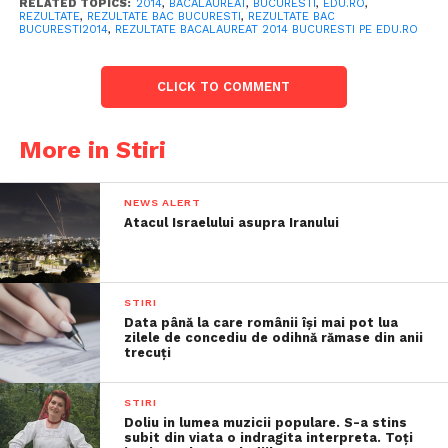
RELATED TOPICS:
2014
,
BACALAUREAT
,
BUCURESTI
,
EDU.RO
,
REZULTATE
,
REZULTATE BAC BUCURESTI
,
REZULTATE BAC
BUCURESTI2014
,
REZULTATE BACALAUREAT 2014 BUCURESTI PE EDU.RO
CLICK TO COMMENT
More in Stiri
NEWS ALERT
Atacul Israelului asupra Iranului
STIRI
Data până la care românii îşi mai pot lua
zilele de concediu de odihnă rămase din anii
trecuţi
STIRI
Doliu in lumea muzicii populare. S-a stins
subit din viata o indragita interpreta. Toți