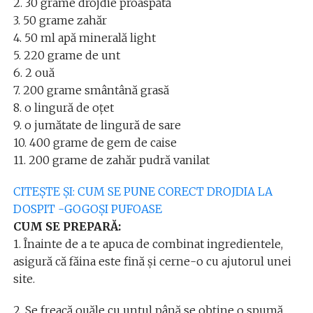
2. 30 grame drojdie proaspătă
3. 50 grame zahăr
4. 50 ml apă minerală light
5. 220 grame de unt
6. 2 ouă
7. 200 grame smântână grasă
8. o lingură de oțet
9. o jumătate de lingură de sare
10. 400 grame de gem de caise
11. 200 grame de zahăr pudră vanilat
CITEȘTE ȘI: CUM SE PUNE CORECT DROJDIA LA
DOSPIT -GOGOȘI PUFOASE
CUM SE PREPARĂ:
1. Înainte de a te apuca de combinat ingredientele,
asigură că făina este fină și cerne-o cu ajutorul unei
site.
2. Se freacă ouăle cu untul până se obține o spumă