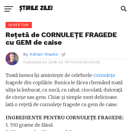
DESERTURI
Rețetă de CORNULEȚE FRAGEDE
cu GEM de caise
By
Adrian Vrauko
Published on
2018-02-19T04:04:05+02:00
Toată lumea își amintește de celebrele
cornulețe
fragede din copilărie. Bunica le făcea chemând toată
ulița la îmbucat, cu nucă, cu rahat, ciocolată, dulceață
de cireșe sau gem. Chiar și simple sunt delicioase.
Iată o rețetă de cornulețe fragede cu gem de caise.
INGREDIENTE PENTRU CORNULEȚE FRAGEDE:
1. 550 grame de făină