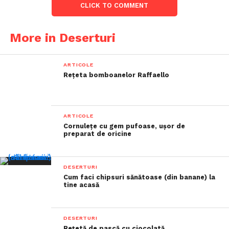
CLICK TO COMMENT
More in Deserturi
ARTICOLE
Rețeta bomboanelor Raffaello
ARTICOLE
Cornulețe cu gem pufoase, ușor de
preparat de oricine
DESERTURI
Cum faci chipsuri sănătoase (din banane) la
tine acasă
DESERTURI
Rețetă de pască cu ciocolată