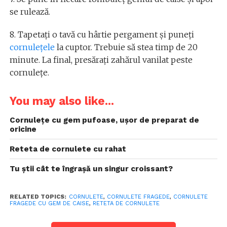
se rulează.
8. Tapetați o tavă cu hârtie pergament și puneți
cornulețele
la cuptor. Trebuie să stea timp de 20
minute. La final, presărați zahărul vanilat peste
cornulețe.
You may also like...
Cornulețe cu gem pufoase, ușor de preparat de
oricine
Reteta de cornulete cu rahat
Tu știi cât te îngrașă un singur croissant?
RELATED TOPICS:
CORNULETE
,
CORNULETE FRAGEDE
,
CORNULETE
FRAGEDE CU GEM DE CAISE
,
RETETA DE CORNULETE