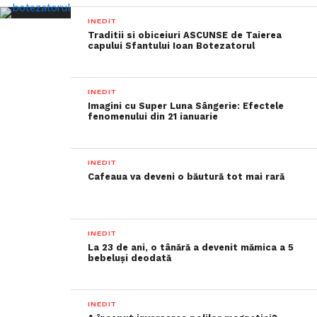
INEDIT
Traditii si obiceiuri ASCUNSE de Taierea
capului Sfantului Ioan Botezatorul
INEDIT
Imagini cu Super Luna Sângerie: Efectele
fenomenului din 21 ianuarie
INEDIT
Cafeaua va deveni o băutură tot mai rară
INEDIT
La 23 de ani, o tânără a devenit mămica a 5
bebeluși deodată
INEDIT