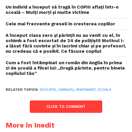
Un individ a început să tragă în COPIII aflați într-o
scoală – Mulți morți și multe victime
Cele mai frecvente greseli in cresterea copiilor
A început clasa zero și părinții nu au venit cu el, în
schimb a fost escortat de 24 de polițiști! Motivul i-
a lăsat fără cuvinte și în lacrimi chiar și pe profesori,
nu credeau că e posibil. Ce făcuse copilul
Cum a fost întâmpinat un român din Anglia în prima
zi de şcoală a fiicei lui: „Dragă părinte, pentru binele
copilului tău“
RELATED TOPICS:
EDUCATIE
,
GIMNAZIU
,
INVATAMANT
,
SCOALA
CLICK TO COMMENT
More in Inedit