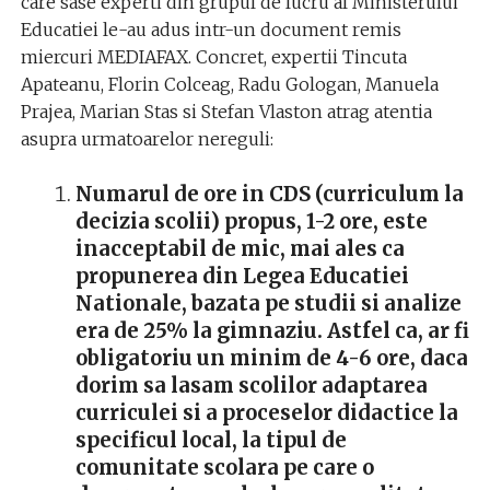
care sase experti din grupul de lucru al Ministerului
Educatiei le-au adus intr-un document remis
miercuri MEDIAFAX. Concret, expertii Tincuta
Apateanu, Florin Colceag, Radu Gologan, Manuela
Prajea, Marian Stas si Stefan Vlaston atrag atentia
asupra urmatoarelor nereguli:
Numarul de ore in CDS (curriculum la
decizia scolii) propus, 1-2 ore, este
inacceptabil de mic, mai ales ca
propunerea din Legea Educatiei
Nationale, bazata pe studii si analize
era de 25% la gimnaziu. Astfel ca, ar fi
obligatoriu un minim de 4-6 ore, daca
dorim sa lasam scolilor adaptarea
curriculei si a proceselor didactice la
specificul local, la tipul de
comunitate scolara pe care o