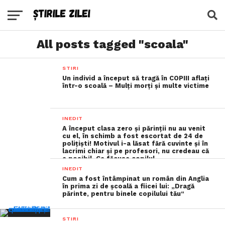
All posts tagged "scoala"
STIRI
Un individ a început să tragă în COPIII aflați
într-o scoală – Mulți morți și multe victime
INEDIT
A început clasa zero și părinții nu au venit
cu el, în schimb a fost escortat de 24 de
polițiști! Motivul i-a lăsat fără cuvinte și în
lacrimi chiar și pe profesori, nu credeau că
e posibil. Ce făcuse copilul
INEDIT
Cum a fost întâmpinat un român din Anglia
în prima zi de şcoală a fiicei lui: „Dragă
părinte, pentru binele copilului tău“
STIRI