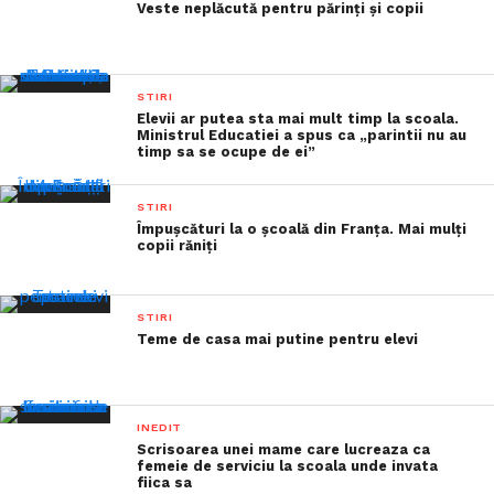
Veste neplăcută pentru părinți și copii
STIRI
Elevii ar putea sta mai mult timp la scoala.
Ministrul Educatiei a spus ca „parintii nu au
timp sa se ocupe de ei”
STIRI
Împușcături la o școală din Franța. Mai mulți
copii răniți
STIRI
Teme de casa mai putine pentru elevi
INEDIT
Scrisoarea unei mame care lucreaza ca
femeie de serviciu la scoala unde invata
fiica sa