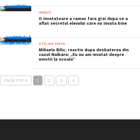
INEDIT
O invatatoare a ramas fara grai dupa ce a
aflat secretul elevului care nu invata bine
STIL DE VIATA
Mihaela Bilic, reactie dupa dezbaterea din
cazul Nalbaru: „Eu nu am invatat despre
emotii la scoala”
PAGE 1 OF 4
1
2
3
4