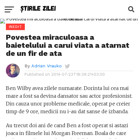
INEDIT
Povestea miraculoasa a
baietelului a carui viata a atarnat
de un fir de ata
By
Adrian Vrauko
Published on
2014-07-23T18:39:21+03:00
Ben Wilby avea zilele numarate. Dorinta lui cea mai
mare a fost sa devina dansator sau actor profesionist.
Din cauza unor probleme medicale, operat pe creier
timp de 9 ore, medicii nu i-au dat sanse de izbanda.
Au trecut doi ani de cand Ben a fost operat si astazi
joaca in filmele lui Morgan Freeman. Boala de care