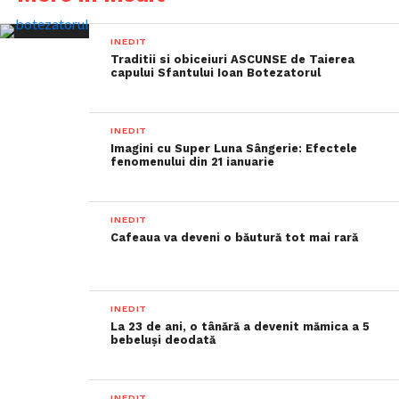
INEDIT
Traditii si obiceiuri ASCUNSE de Taierea
capului Sfantului Ioan Botezatorul
INEDIT
Imagini cu Super Luna Sângerie: Efectele
fenomenului din 21 ianuarie
INEDIT
Cafeaua va deveni o băutură tot mai rară
INEDIT
La 23 de ani, o tânără a devenit mămica a 5
bebeluși deodată
INEDIT