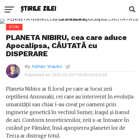
STIRI
PLANETA NIBIRU, cea care aduce
Apocalipsa, CĂUTATĂ cu
DISPERARE
By
Adrian Vrauko
Published on
2015-02-03T14:00:00+02:00
Planeta Nibiru ar fi locul pe care ar locui zeii
reptilieni Annunaki, cei care au intervenit în evoluția
umanității sau chiar i-au creat pe oameni prin
inginerie genetică în vechiul Sumer, Iraqul și Iranul
de azi. Conform teoreticienilor, zeii s-ar întoarce în
curând pe Pământ, însă apropierea planetei lor de
Terra ar distruge totul.