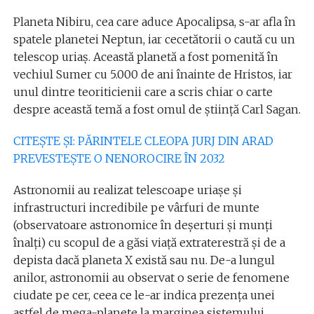
Planeta Nibiru, cea care aduce Apocalipsa, s-ar afla în
spatele planetei Neptun, iar cecetătorii o caută cu un
telescop uriaș. Această planetă a fost pomenită în
vechiul Sumer cu 5.000 de ani înainte de Hristos, iar
unul dintre teoriticienii care a scris chiar o carte
despre această temă a fost omul de știință Carl Sagan.
CITEȘTE ȘI: PĂRINTELE CLEOPA JURJ DIN ARAD
PREVESTEȘTE O NENOROCIRE ÎN 2032
Astronomii au realizat telescoape uriașe și
infrastructuri incredibile pe vârfuri de munte
(observatoare astronomice în deșerturi și munți
înalți) cu scopul de a găsi viață extraterestră și de a
depista dacă planeta X există sau nu. De-a lungul
anilor, astronomii au observat o serie de fenomene
ciudate pe cer, ceea ce le-ar indica prezența unei
astfel de mega-planete la marginea sistemului