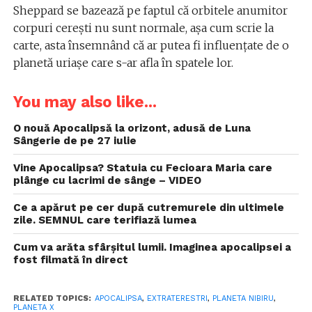
Sheppard se bazează pe faptul că orbitele anumitor
corpuri cerești nu sunt normale, așa cum scrie la
carte, asta însemnând că ar putea fi influențate de o
planetă uriașe care s-ar afla în spatele lor.
You may also like...
O nouă Apocalipsă la orizont, adusă de Luna
Sângerie de pe 27 iulie
Vine Apocalipsa? Statuia cu Fecioara Maria care
plânge cu lacrimi de sânge – VIDEO
Ce a apărut pe cer după cutremurele din ultimele
zile. SEMNUL care terifiază lumea
Cum va arăta sfârșitul lumii. Imaginea apocalipsei a
fost filmată în direct
RELATED TOPICS:
APOCALIPSA
,
EXTRATERESTRI
,
PLANETA NIBIRU
,
PLANETA X