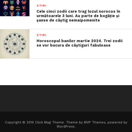
STIRI
Cele cinci zodii care trag lozul norocos în
următoarele 3 luni. Au parte de bogăție și
șanse de câștig nemaipomenite
STIRI
Horoscopul banilor martie 2024. Trei zodii
se vor bucura de câștiguri fabuloase
Copyright © 2016 Click Mag Theme. Theme by MVP Themes, powered by
WordPress.