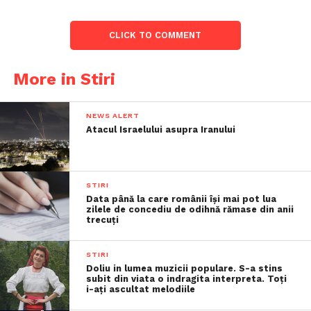
CLICK TO COMMENT
More in Stiri
NEWS ALERT
Atacul Israelului asupra Iranului
STIRI
Data până la care românii îşi mai pot lua
zilele de concediu de odihnă rămase din anii
trecuţi
STIRI
Doliu in lumea muzicii populare. S-a stins
subit din viata o indragita interpreta. Toți
i-ați ascultat melodiile