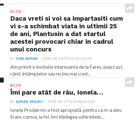
BLOG
Daca vreti si voi sa impartasiti cum
vi s-a schimbat viata in ultimii 25
de ani, Plantusin a dat startul
acestei provocari chiar in cadrul
unui concurs
BY
IOAN ADRIAN
2019-04-04T11:00:04+03:00
Am primit o invitatie interesanta de la Fares, exact azi,
când, întâmplator sau nu (nu mai cred...
BLOG
Îmi pare atât de rău, Ionela…
BY
ADRIAN VRAUKO
2018-04-17T12:51:46+03:00
Ionela Prodan mi-a fost apropiată, pentru ca m-a ales.
Eram, cumva, la fel. Îmi înțelegea suferintele....