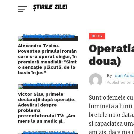
BLOG
Operati
Alexandru Tzaicu.
Povestea primului român
care s-a operat singur, în
doua)
premieră mondială: ”Simt
o senzație plăcută, de la
basin în jos”
By
Ioan Adri
Published on
Victor Slav, primele
Sunt o femeie cu
declarații după operație.
Adevărul despre
luminata a lunii…
problema
bretele nu o data
prezentatorului TV: „Am
mers la un medic și..
si capaciatea um
am zis, daca ma p