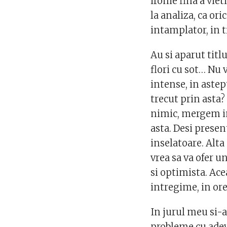
ironie fina a vie
la analiza, ca or
intamplator, in t
Au si aparut titl
flori cu sot… Nu 
intense, in astep
trecut prin asta
nimic, mergem in
asta. Desi prese
inselatoare. Alta
vrea sa va ofer 
si optimista. Ace
intregime, in or
In jurul meu si-
probleme cu adeva