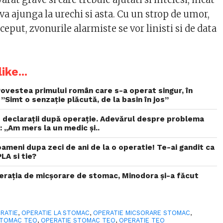
a va ajunga la urechi si asta. Cu un strop de umor,
eput, zvonurile alarmiste se vor linisti si de data
ike...
ovestea primului român care s-a operat singur, în
”Simt o senzație plăcută, de la basin în jos”
e declarații după operație. Adevărul despre problema
 „Am mers la un medic și..
oameni dupa zeci de ani de la o operatie! Te-ai gandit ca
LA si tie?
operația de micșorare de stomac, Minodora și-a făcut
RATIE
,
OPERATIE LA STOMAC
,
OPERATIE MICSORARE STOMAC
,
STOMAC TEO
,
OPERATIE STOMAC TEO
,
OPERATIE TEO