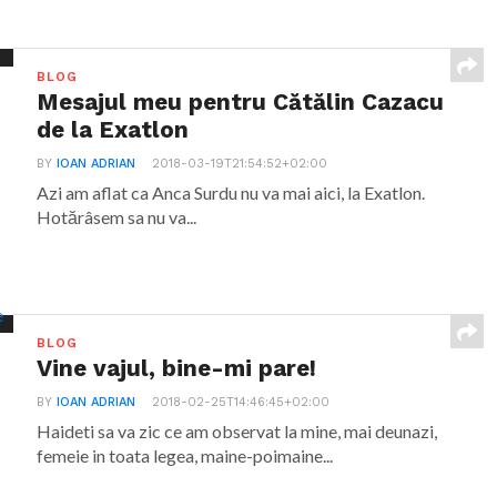
BLOG
Mesajul meu pentru Cătălin Cazacu
de la Exatlon
BY
IOAN ADRIAN
2018-03-19T21:54:52+02:00
Azi am aflat ca Anca Surdu nu va mai aici, la Exatlon.
Hotărâsem sa nu va...
BLOG
Vine vajul, bine-mi pare!
BY
IOAN ADRIAN
2018-02-25T14:46:45+02:00
Haideti sa va zic ce am observat la mine, mai deunazi,
femeie in toata legea, maine-poimaine...