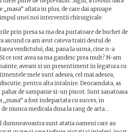
tii mele pline de neprevazut. Sigur, a trebuit data
ice „masa” aflata in plus, de care dai aproape
impul unei noi interventii chirurgicale.
urile prin presa sa ma dea purtatoare de buchet de
va ascund ca am avut cateva trairi destul de
tarea verdictului, dar, pana la urma, cine n-a
? Si ce rost avea sa ma gandesc prea mult? N-am
ainte, aveam si un presentiment in legatura cu
ntimentele mele sunt adesea, cel mai adesea,
 discutie, pentru alta intalnire. Deocamdata, as
un pahar de sampanie si-un piscot. Sunt sanatoasa
a „masa” a fost indepartata cu succes, in
e de munca medicala dusa la rang de arta…
al dumneavoastra sunt atatia oameni care au
rat grave si care trebuie ajutati si intelesi, incat