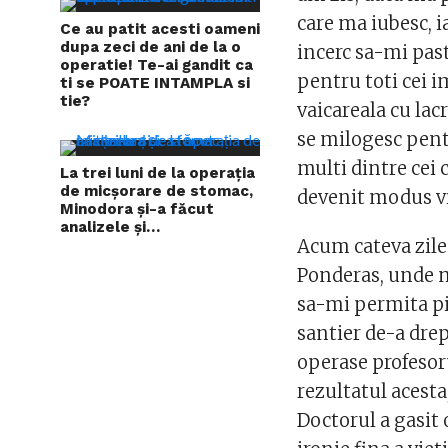
care ma iubesc, ia
Ce au patit acesti oameni
dupa zeci de ani de la o
incerc sa-mi pas
operatie! Te-ai gandit ca
pentru toti cei i
ti se POATE INTAMPLA si
tie?
vaicareala cu lac
se milogesc pentr
multi dintre cei 
La trei luni de la operația
de micșorare de stomac,
devenit modus v
Minodora și-a făcut
analizele și…
Acum cateva zile 
Ponderas, unde m
sa-mi permita pie
santier de-a drep
operase profesor
rezultatul acesta
Doctorul a gasit 