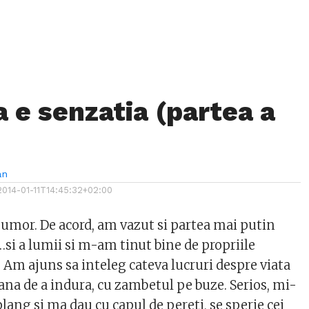
a e senzatia (partea a
an
2014-01-11T14:45:32+02:00
 umor. De acord, am vazut si partea mai putin
si a lumii si m-am tinut bine de propriile
. Am ajuns sa inteleg cateva lucruri despre viata
ana de a indura, cu zambetul pe buze. Serios, mi-
lang si ma dau cu capul de pereti, se sperie cei