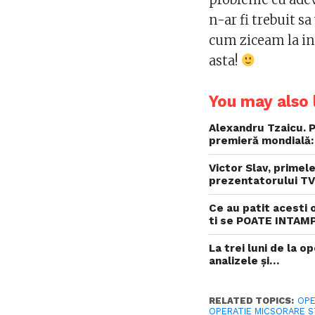
n-ar fi trebuit s
cum ziceam la inc
asta!
You may also l
Alexandru Tzaicu. P
premieră mondială: 
Victor Slav, primel
prezentatorului TV:
Ce au patit acesti 
ti se POATE INTAMP
La trei luni de la 
analizele și…
RELATED TOPICS:
OPE
OPERATIE MICSORARE 