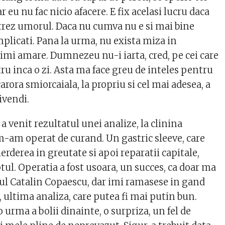
r eu nu fac nicio afacere. E fix acelasi lucru daca
trez umorul. Daca nu cumva nu e si mai bine
mplicati. Pana la urma, nu exista miza in
rimi amare. Dumnezeu nu-i iarta, cred, pe cei care
u inca o zi. Asta ma face greu de inteles pentru
carora smiorcaiala, la propriu si cel mai adesea, a
ivendi.
a venit rezultatul unei analize, la clinina
-am operat de curand. Un gastric sleeve, care
rderea in greutate si apoi reparatii capitale,
tul. Operatia a fost usoara, un succes, ca doar ma
ul Catalin Copaescu, dar imi ramasese in gand
, ultima analiza, care putea fi mai putin bun.
o urma a bolii dinainte, o surpriza, un fel de