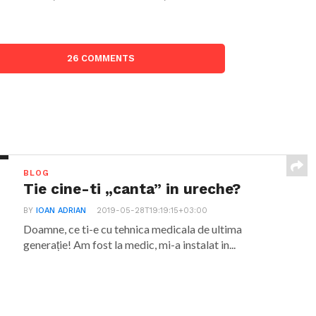
26 COMMENTS
BLOG
Tie cine-ti „canta” in ureche?
BY
IOAN ADRIAN
2019-05-28T19:19:15+03:00
Doamne, ce ti-e cu tehnica medicala de ultima
generație! Am fost la medic, mi-a instalat in...