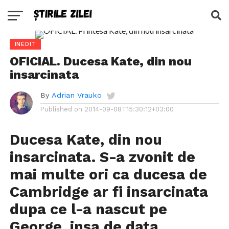
INEDIT
OFICIAL. Ducesa Kate, din nou
insarcinata
By
Adrian Vrauko
Published on
2014-09-08T15:30:12+03:00
Ducesa Kate, din nou
insarcinata. S-a zvonit de
mai multe ori ca ducesa de
Cambridge ar fi insarcinata
dupa ce l-a nascut pe
George, insa de data