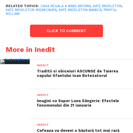
RELATED TOPICS:
CASA REGALA A MARII BRITANII
,
KATE MIDDLETON
,
KATE MIDDLETON INSARCINATA
,
KATE MIDDLETON MAMICA
,
PRINTUL
WILLIAM
CLICK TO COMMENT
More in Inedit
INEDIT
Traditii si obiceiuri ASCUNSE de Taierea
capului Sfantului Ioan Botezatorul
INEDIT
Imagini cu Super Luna Sângerie: Efectele
fenomenului din 21 ianuarie
INEDIT
Cafeaua va deveni o băutură tot mai rară