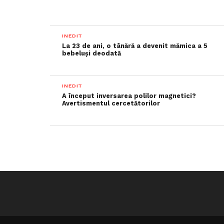
INEDIT
La 23 de ani, o tânără a devenit mămica a 5
bebeluși deodată
INEDIT
A început inversarea polilor magnetici?
Avertismentul cercetătorilor