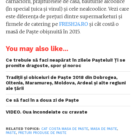
cârnăciorii, prăjiturelele de casă, băuturile alcoolice
(în special țuica și vinul) și cele nealcoolice. Vezi care
este diferența de prețuri dintre supermarketuri și
firmele de catering pe
FRESH24.RO
și cât costă o
masă de Paște obișnuită în 2015.
You may also like...
Ce trebuie să faci neapărat în zilele Paștelui! Ți se
promite dragoste, spor și noroc
Tradiții și obiceiuri de Paște 2018 din Dobrogea,
Oltenia, Maramureș, Moldova, Ardeal și alte regiuni
ale țării
Ce să faci în a doua zi de Paște
VIDEO. Oua incondeiate cu cravate
RELATED TOPICS:
CAT COSTA MASA DE PASTE
,
MASA DE PASTE
,
PASTE
,
PRETURI PRODUSE DE PASTE