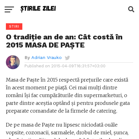
STIRI
O tradiție an de an: Cât costă în
2015 MASA DE PAȘTE
By
Adrian Vrauko
Published on
2015-04-09T16:31:57+03:00
Masa de Paște în 2015 respectă prețurile care există
în acest moment pe piață. Cei mai mulți dintre
români își fac cumpărăturile din supermarketuri, o
parte dintre aceștia optând și pentru produsele gata
preparate comandate de la firmele de catering.
De pe masa de Paște nu lipsesc niciodată ouăle
vopsite, cozonacii, sarmalele, drobul de miel, șunca,