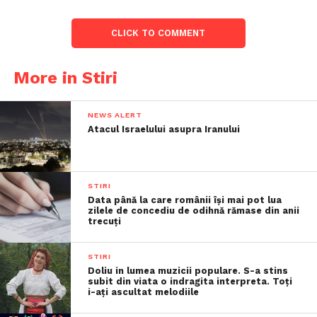
CLICK TO COMMENT
More in Stiri
NEWS ALERT
Atacul Israelului asupra Iranului
STIRI
Data până la care românii îşi mai pot lua
zilele de concediu de odihnă rămase din anii
trecuţi
STIRI
Doliu in lumea muzicii populare. S-a stins
subit din viata o indragita interpreta. Toți
i-ați ascultat melodiile