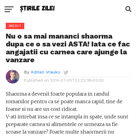
INEDIT
Nu o sa mai mananci shaorma
dupa ce o sa vezi ASTA! Iata ce fac
angajatii cu carnea care ajunge la
vanzare
By
Adrian Vrauko
Published on
2014-07-05T23:22:18+03:00
Shaorma a devenit foarte populara in randul
romanilor pentru ca se poate manca rapid, tine de
foame si nu are un cost ridicat.
V-ati intrebat insa ce se intampla in spate, unde sunt
preparate carnea si alimentele ce urmeaza sa fie
scoase la vanzare? Foarte multe shaormerii nu