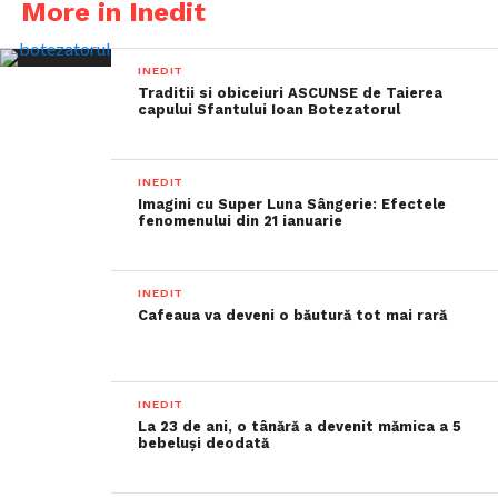
More in Inedit
INEDIT
Traditii si obiceiuri ASCUNSE de Taierea
capului Sfantului Ioan Botezatorul
INEDIT
Imagini cu Super Luna Sângerie: Efectele
fenomenului din 21 ianuarie
INEDIT
Cafeaua va deveni o băutură tot mai rară
INEDIT
La 23 de ani, o tânără a devenit mămica a 5
bebeluși deodată